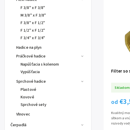
F 3/8" x F 3/8"
M 3/8" x F 3/8"
F 3/8" x F 1/2"
F 1/2" x F 1/2"
F 3/4" x F 3/4"
Hadice na plyn
Práčkové hadice
Napúšťacia s kolenom
Filter so
Vypúšťacia
Sprchové hadice
Skladom
Plastové
Kovové
€3,
od
Sprchové sety
Kvalitný mos
Vlnovec
sítkom a vn
rozvody vod
Čerpadlá
Maximálny pr