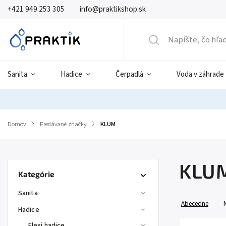
+421 949 253 305
info@praktikshop.sk
Sanita
Hadice
Čerpadlá
Voda v záhrade
Domov
/
Predávané značky
/
KLUM
KLU
Kategórie
Sanita
Abecedne
Hadice
Flexi hadice