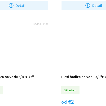
Detail
Detail
Kód:
304/30C
ica na vodu 3/8"x1/2" FF
Flexi hadica na vodu 3/8"x3
Skladom
€2
od