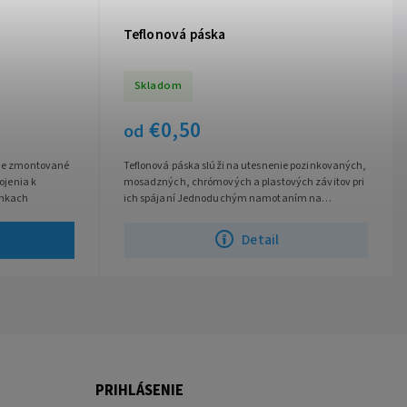
Teflonová páska
Skladom
€0,50
od
evne zmontované
Teflonová páska slúži na utesnenie pozinkovaných,
pojenia k
mosadzných, chrómových a plastových závitov pri
enkach
ich spájaní Jednoduchým namotaním na
požadovaný závit v primeranej hrúbke...
Detail
PRIHLÁSENIE