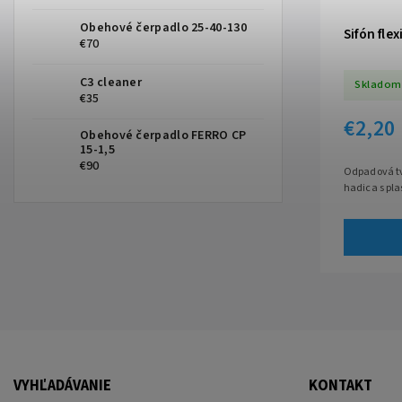
Obehové čerpadlo 25-40-130
Sifón flex
€70
C3 cleaner
Skladom
€35
€2,20
Obehové čerpadlo FERRO CP
15-1,5
€90
Odpadová tv
hadica s pl
VYHĽADÁVANIE
KONTAKT