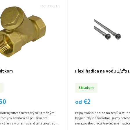
Kód:
2001/1/2
 sítkom
Flexi hadica na vodu 1/2"x1
Skladom
50
€2
od
adzný filter s nerezovým filtračným
Pripojovacia hadica na teplú a stud
útorným závitom sa používa pre
hygienicky nezávadnej gumy opleten
y kúrenia v priemysle, domácnostiach
nerezového drôtu Prevlečené mati
evádzkový tlak 10 bar a...
poniklované Rôzne dĺžky 30-200cm a