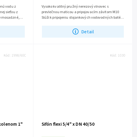
enú vodu z
Vysoko kvalitný pružný nerezový vlnovec s
ej sieťou z
prevlečnou maticou a pripojovacím závitom M10
ce mosadzné,
Slúži k pripojeniu stojankových vodovodných batérií
...
Odporúčame použiť namiesto...
Detail
Kód:
1998/60C
Kód:
1030
 kolenom 1"
Sifón flexi 5/4" x DN 40/50