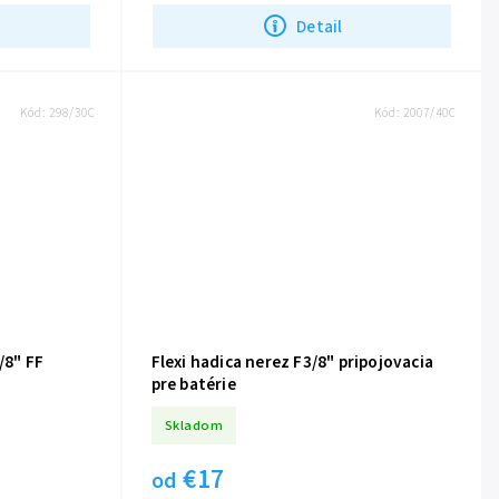
Detail
Kód:
298/30C
Kód:
2007/40C
/8" FF
Flexi hadica nerez F3/8" pripojovacia
pre batérie
Skladom
€17
od