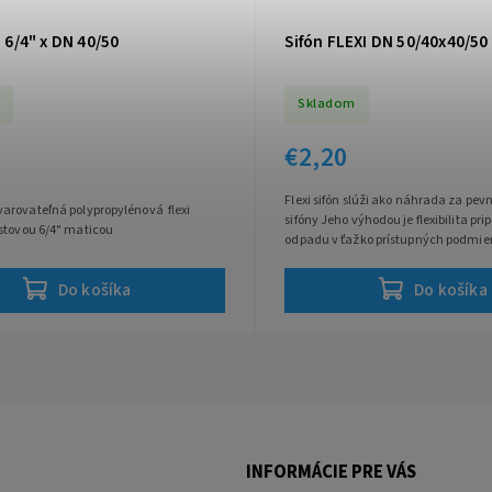
i 6/4" x DN 40/50
Sifón FLEXI DN 50/40x40/50
Skladom
€2,20
Flexi sifón slúži ako náhrada za p
arovateľná polypropylénová flexi
sifóny Jeho výhodou je flexibilita pri
astovou 6/4" maticou
odpadu v ťažko prístupných podmi
Do košíka
Do košíka
INFORMÁCIE PRE VÁS