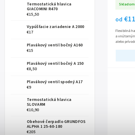
Termostatická hlavica
Skladom
GIACOMINI R470
€15,50
€1
od
Vypúšťacie zariadenie A 2000
Flexibilná 
€17
a vnútorným
alebo prívod
Plavákový ventil bočný A160
odolná voči t
€15
Plavákový ventil bočný A 150
€8,50
Plavákový ventil spodný A17
€9
Termostatická hlavica
SLOVARM
€10,90
Obehové čerpadlo GRUNDFOS
ALPHA 1 25-60-180
€205