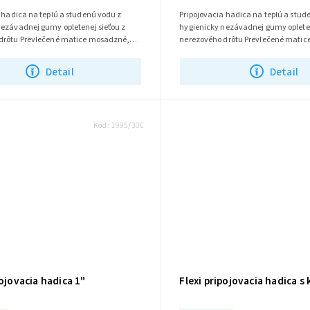
 hadica na teplú a studenú vodu z
Pripojovacia hadica na teplú a stud
nezávadnej gumy opletenej sieťou z
hygienicky nezávadnej gumy opleten
drôtu Prevlečené matice mosadzné,
nerezového drôtu Prevlečené mati
 Rôzne dĺžky 30-200cm a...
poniklované Rôzne dĺžky 30-200cm a
Detail
Detail
Kód:
1995/30C
pojovacia hadica 1"
Flexi pripojovacia hadica s