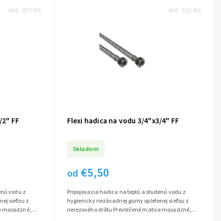
Kód:
307/30C
Kód:
310/40C
/2" FF
Flexi hadica na vodu 3/4"x3/4" FF
Skladom
€5,50
od
enú vodu z
Pripojovacia hadica na teplú a studenú vodu z
ej sieťou z
hygienicky nezávadnej gumy opletenej sieťou z
ce mosadzné,
nerezového drôtu Prevlečené matice mosadzné,
...
poniklované Rôzne dĺžky 30-200cm a...