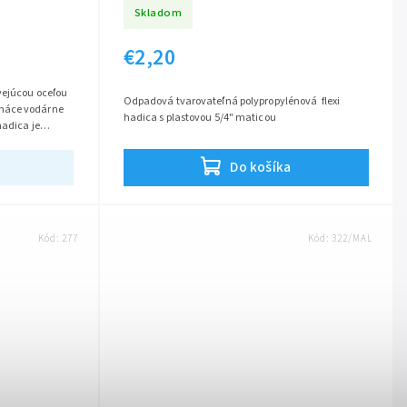
Skladom
€2,20
vejúcou oceľou
Odpadová tvarovateľná polypropylénová flexi
máce vodárne
hadica s plastovou 5/4" maticou
hadica je
Do košíka
Kód:
277
Kód:
322/MAL