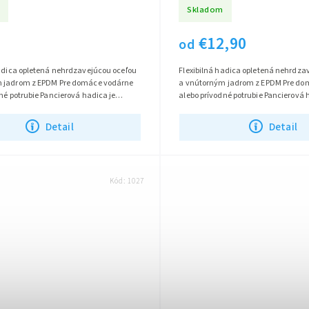
Skladom
1
€12,90
od
hadica opletená nehrdzavejúcou oceľou
Flexibilná hadica opletená nehrdza
 jadrom z EPDM Pre domáce vodárne
a vnútorným jadrom z EPDM Pre do
né potrubie Pancierová hadica je
alebo prívodné potrubie Pancierová 
laku, ohybu a korózii...
odolná voči tlaku, ohybu a korózii...
Detail
Detail
Kód:
1027