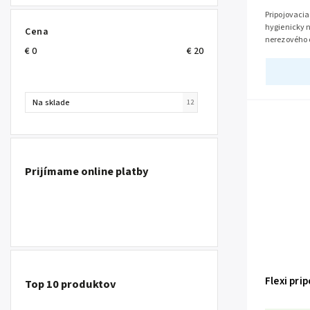
Pripojovacia
hygienicky 
Cena
nerezového 
€
0
€
20
poniklované
Na sklade
12
Prijímame online platby
Flexi pri
Top 10 produktov