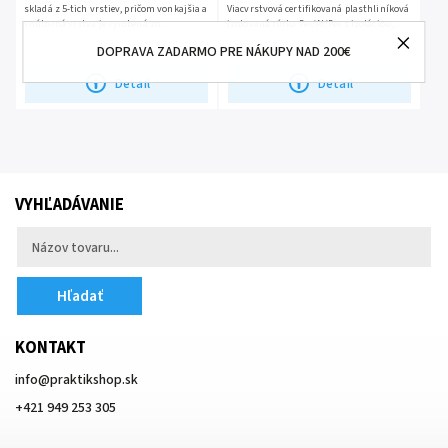
skladá z 5-tich vrstiev, pričom vonkajšia a
Viacvrstvová certifikovaná plasthliníková
vnútorná vrstva je vyrobená zo
izolovaná rúrka Pex/Al/Pex s izoláciou,
sieťovaného polyetylénu Tento materiál...
určená na rozvody podlahového...
DOPRAVA ZADARMO PRE NÁKUPY NAD 200€
Detail
Detail
VYHĽADÁVANIE
Hľadať
KONTAKT
info
@
praktikshop.sk
+421 949 253 305