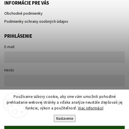
INFORMÁCIE PRE VÁS
Obchodné podmienky
Podmienky ochrany osobných údajov
PRIHLÁSENIE
E-mail
Heslo
Nová registrácia
Používame súbory cookie, aby sme vám umožnili pohodlné
Prihlásiť sa
prehliadanie webovej stránky a vďaka analýze neustále zlepšovali jej
Zabudnuté heslo
funkcie, výkon a použiteľnosť.
Viac informácií
Nastavenie