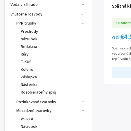
Voda v záhrade
Spätná k
Vnútorné rozvody
Skladom
PPR trubky
Prechody
€4,
od
Nátrubok
Redukcia
Spätná klap
vodorovnú /
Rúry
teplú vodu 
T-KUS
prevádzkový
Koleno
Záslepka
Nástenka
Rozoberateľný spoj
Pozinkované tvarovky
Mosadzné tvarovky
Vsuvka
Nátrubok