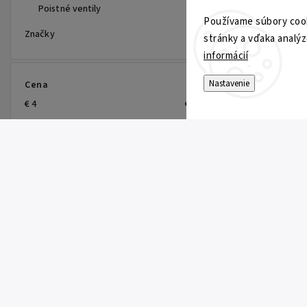
Poistné ventily
Používame súbory cook
Značky
stránky a vďaka analýz
informácií
Nastavenie
Cena
€
4
€
25
Na sklade
3
Prijímame online platby