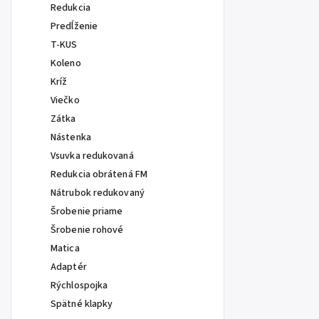
Redukcia
Predĺženie
T-KUS
Koleno
Kríž
Viečko
Zátka
Nástenka
Vsuvka redukovaná
Redukcia obrátená FM
Nátrubok redukovaný
Šrobenie priame
Šrobenie rohové
Matica
Adaptér
Rýchlospojka
Spätné klapky