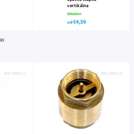
vertikálna
Skladom
€4,50
od
tov
Kód:
1968/1/2
Kód:
1962/1/2