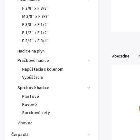
F 3/8" x F 3/8"
M 3/8" x F 3/8"
F 3/8" x F 1/2"
F 1/2" x F 1/2"
F 3/4" x F 3/4"
Hadice na plyn
Abecedne
Práčkové hadice
Napúšťacia s kolenom
Vypúšťacia
Sprchové hadice
Plastové
Kovové
Sprchové sety
Vlnovec
Čerpadlá