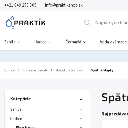
+421 949 253 305
info@praktikshop.sk
Sanita
Hadice
Čerpadlá
Voda v záhrade
Domov
/
Vnútorné rozvody
/
Mosadzné tvarovky
/
Spätné klapky
Spät
Kategórie
Sanita
Najpredávan
Hadice
Flexi hadice