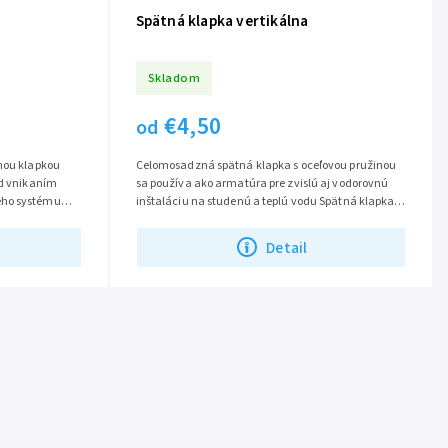
Spätná klapka vertikálna
Skladom
€4,50
od
tnou klapkou
Celomosadzná spätná klapka s oceľovou pružinou
ed vnikaním
sa používa ako armatúra pre zvislú aj vodorovnú
ého systému
inštaláciu na studenú a teplú vodu Spätná klapka s
vaniu...
maximálnym prevádzkovým tlakom...
Detail