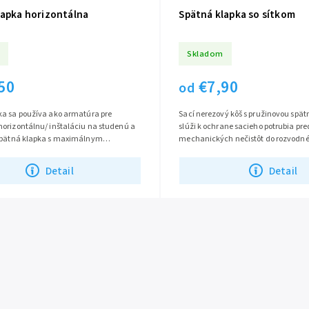
lapka horizontálna
Spätná klapka so sítkom
Skladom
50
€7,90
od
ka sa používa ako armatúra pre
Sací nerezový kôš s pružinovou spä
horizontálnu/ inštaláciu na studenú a
slúži k ochrane sacieho potrubia pr
Spätná klapka s maximálnym
mechanických nečistôt do rozvodn
m tlakom 10 barov a maximálnou...
Zabraňuje samovoľnému vyprázdňo
Detail
Detail