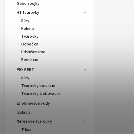
Gebo spojky
HT tvarovky
Rúry
Kolená
Tvarovky
Odbočky
Príslušenstvo
Redukcie
PEX PERT
Rúry
Tvarovky lisovacie
Tvarovky šrobovacie
El. ohrievače vody
Izolácia
Nerezové tvarovky
T-kus