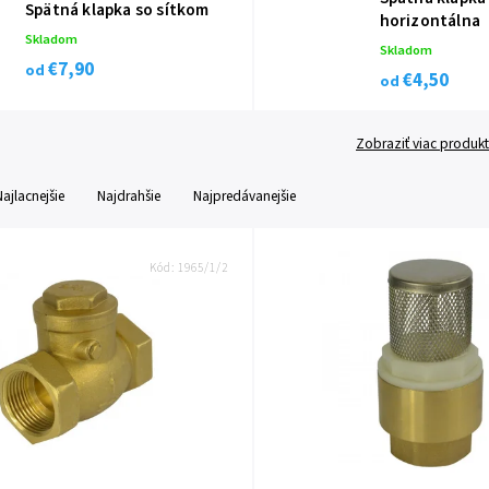
Spätná klapka so sítkom
horizontálna
Skladom
Skladom
€7,90
od
€4,50
od
Zobraziť viac produk
Najlacnejšie
Najdrahšie
Najpredávanejšie
Kód:
1965/1/2