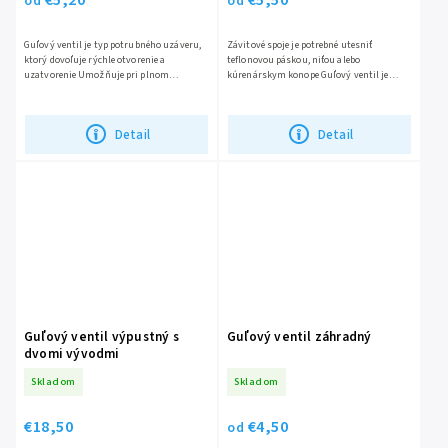
od
od
Guľový ventil je typ potrubného uzáveru,
Závitové spoje je potrebné utesniť
ktorý dovoľuje rýchle otvorenie a
teflonovou páskou, niťou alebo
uzatvorenie Umožňuje pri plnom
kúrenárskym konope Guľový ventil je
otvorení prietok plným prierezom
typ potrubného uzáveru, ktorý dovoľuje
potrubia...
rýchle otvorenie a...
Detail
Detail
Guľový ventil výpustný s
Guľový ventil záhradný
dvomi vývodmi
Skladom
Skladom
€18,50
€4,50
od