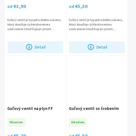
€3,90
€5,50
od
od
Guľový ventil je typ potrubného uzáveru,
Guľový ventil je typ potrubného uzáveru,
ktorý dovoľuje rýchle otvorenie a
ktorý dovoľuje rýchle otvorenie a
uzatvorenie Umožňuje pri plnom
uzatvorenie Umožňuje pri plnom
otvorení prietok plným prierezom
otvorení prietok plným prierezom
potrubia...
potrubia...
Detail
Detail
Guľový ventil na plyn FF
Guľový ventil so šrobením
Skladom
Skladom
€5,20
€5,50