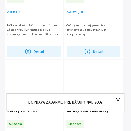
€13
€9,90
od
od
Páčka - oceľová s PVC povrchovou úpravou
Guľový ventil novej generácie s
Záhradný guľový ventil s páčkou a
patentovanou guľou DADO R910
shadicovým nátrubkom max. 10 barmax.
Plnoprietokový
110°C
Detail
Detail
DOPRAVA ZADARMO PRE NÁKUPY NAD 200€
Guľový ventil MF
Guľový ventil MM motýľ
Skladom
Skladom