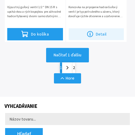
Výpustný guľový ventil 1/2" DN 15 R s
Koncovka na pripojenie hadice Guľový
upchávkou a rýchlospojkou pre záhradné
ventil je typ potrubného uzáveru, ktorý
hadice Vybavený dvomi samostatnými
dovoľuje rýchle otvorenie a uzatvorenie
nezávislými vývodmi Rýchlospojka sa
Umožňuje pri plnom...
hodí do akéhokoľvek...
Do košíka
Detail
Načítať 1 ďalšiu
1
2
Hore
VYHĽADÁVANIE
Hľadať