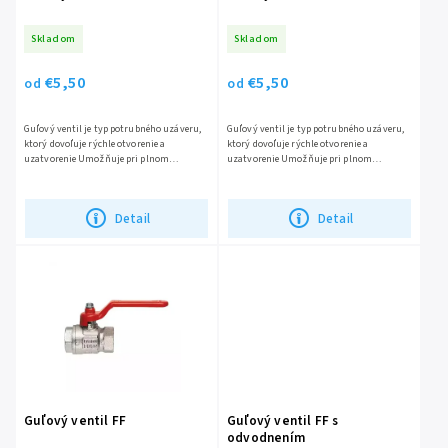
Skladom
Skladom
€5,50
€5,50
od
od
Guľový ventil je typ potrubného uzáveru,
Guľový ventil je typ potrubného uzáveru,
ktorý dovoľuje rýchle otvorenie a
ktorý dovoľuje rýchle otvorenie a
uzatvorenie Umožňuje pri plnom
uzatvorenie Umožňuje pri plnom
otvorení prietok plným prierezom
otvorení prietok plným prierezom
potrubia...
potrubia...
Detail
Detail
Guľový ventil FF
Guľový ventil FF s
odvodnením