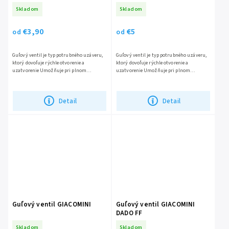
Skladom
Skladom
€3,90
€5
od
od
Guľový ventil je typ potrubného uzáveru,
Guľový ventil je typ potrubného uzáveru,
ktorý dovoľuje rýchle otvorenie a
ktorý dovoľuje rýchle otvorenie a
uzatvorenie Umožňuje pri plnom
uzatvorenie Umožňuje pri plnom
otvorení prietok plným prierezom
otvorení prietok plným prierezom
potrubia Pracovná časť kohúta je...
potrubia...
Detail
Detail
Guľový ventil GIACOMINI
Guľový ventil GIACOMINI
DADO FF
Skladom
Skladom