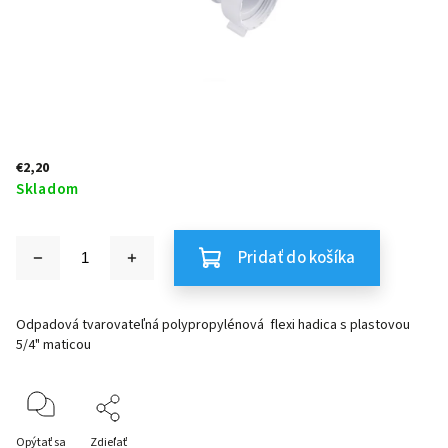
€2,20
Skladom
Pridať do košíka
Odpadová tvarovateľná
polypropylénová
flexi hadica s plastovou
5/4" maticou
Opýtať sa
Zdieľať