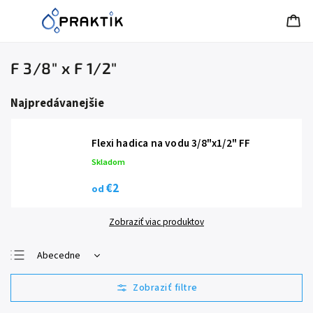
F 3/8" x F 1/2"
Najpredávanejšie
Flexi hadica na vodu 3/8"x1/2" FF
Skladom
€2
od
Zobraziť viac produktov
Abecedne
Najlacnejšie
Najdrahšie