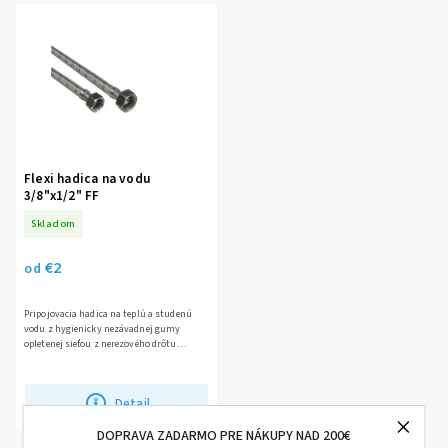
Najpredávanejšie
Flexi hadica na vodu
3/8"x1/2" FF
Skladom
€2
od
Pripojovacia hadica na teplú a studenú
vodu z hygienicky nezávadnej gumy
opletenej sieťou z nerezového drôtu
Prevlečené matice mosadzné, poniklované
Rôzne dĺžky 30-200cm a...
Detail
DOPRAVA ZADARMO PRE NÁKUPY NAD 200€