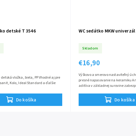
ko detské T 3546
WC sedátko MKW univerzál
Skladom
€16,90
Výškovo a smerovo nastaviteľný úc
ká vložka, biela, PP Vhodné aj pre
presné napasovanie na keramiku An
sanit, Kolo, Ideal Standard a ďalšie
aditíva v základnej surovine zabez
antibakteriálny účinok Pánty sú pred
Do košíka
Do košíka