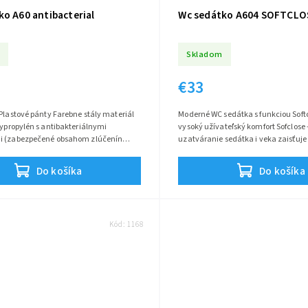
ko A60 antibacterial
Wc sedátko A604 SOFTCLO
Skladom
€33
 Plastové pánty Farebne stály materiál
Moderné WC sedátka s funkciou Softc
lypropylén s antibakteriálnymi
vysoký užívateľský komfort Sofclose - pomalé
i (zabezpečené obsahom zlúčenín
uzatváranie sedátka i veka zaisťuje
brzda Pomocou mechanizmu v...
Do košíka
Do košíka
Kód:
1168