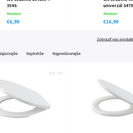
3546
univerzál S47
Skladom
Skladom
€6,90
€16,90
Zobraziť viac produk
Najlacnejšie
Najdrahšie
Najpredávanejšie
Kód:
394