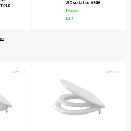
WC sedátko A606
0T010
Skladom
€37
tov
Kód:
397
Kód:
1159