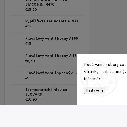
Termostatická hlavica
GIACOMINI R470
€15,50
Vypúšťacie zariadenie A 2000
€17
Plavákový ventil bočný A160
€15
Plavákový ventil bočný A 150
€8,50
Používame súbory cook
stránky a vďaka analýz
Plavákový ventil spodný A17
€9
informácií
Termostatická hlavica
Nastavenie
SLOVARM
€10,90
Obehové čerpadlo GRUNDFOS
ALPHA 1 25-60-180
€205