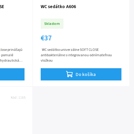
SE
WC sedátko A606
Skladom
€37
lose prinášajú
WC sedátko univerzálne SOFTCLOSE
antibakteriálne s integrovanou odnímateľnou
 hydraulická
vložkou
Do košíka
Kód:
1165