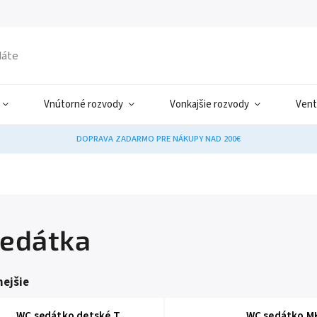
Vnútorné rozvody
Vonkajšie rozvody
Vent
DOPRAVA ZADARMO PRE NÁKUPY NAD 200€
edátka
ejšie
WC sedátko detské T
WC sedátko 