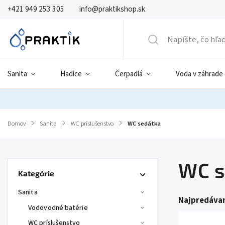
+421 949 253 305
info@praktikshop.sk
Sanita
Hadice
Čerpadlá
Voda v záhrade
Domov
/
Sanita
/
WC príslušenstvo
/
WC sedátka
WC s
Kategórie
Sanita
Najpredávan
Vodovodné batérie
WC príslušenstvo