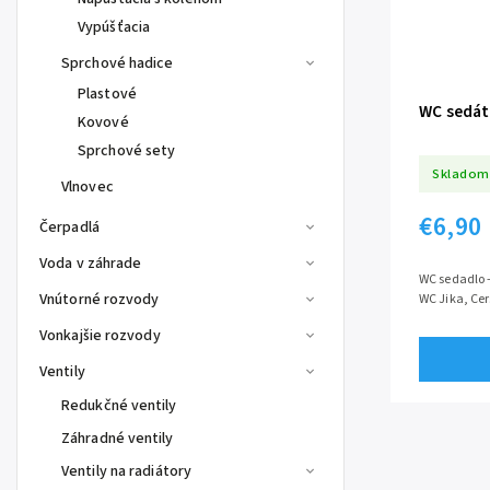
Vypúšťacia
Sprchové hadice
Plastové
WC sedát
Kovové
Sprchové sety
Skladom
Vlnovec
€6,90
Čerpadlá
Voda v záhrade
WC sedadlo - dets
Vnútorné rozvody
WC Jika, Cer
Vonkajšie rozvody
Ventily
Redukčné ventily
Záhradné ventily
Ventily na radiátory