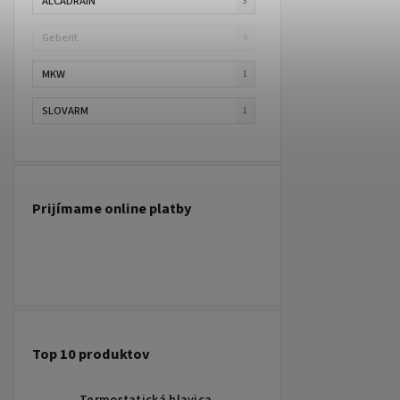
ALCADRAIN
3
Geberit
0
MKW
1
SLOVARM
1
Prijímame online platby
Top 10 produktov