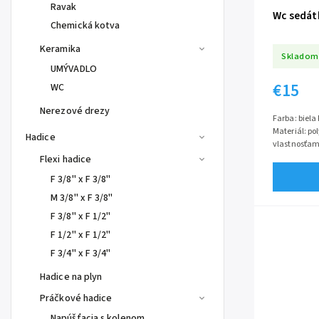
Ravak
Wc sedát
Chemická kotva
Keramika
Skladom
UMÝVADLO
€15
WC
Nerezové drezy
Farba: biela
Materiál: po
Hadice
vlastnosťam
striebra)
Flexi hadice
F 3/8" x F 3/8"
M 3/8" x F 3/8"
F 3/8" x F 1/2"
F 1/2" x F 1/2"
F 3/4" x F 3/4"
Hadice na plyn
Práčkové hadice
Napúšťacia s kolenom