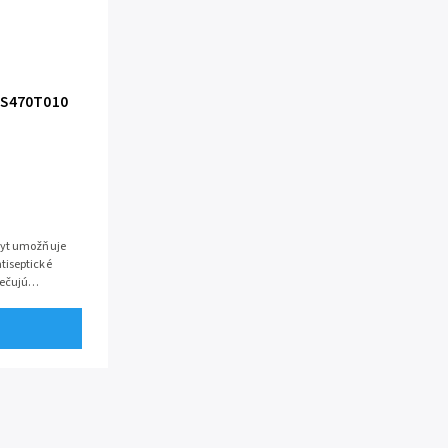
 S470T010
hyt umožňuje
tiseptické
pečujú
ajné aj...