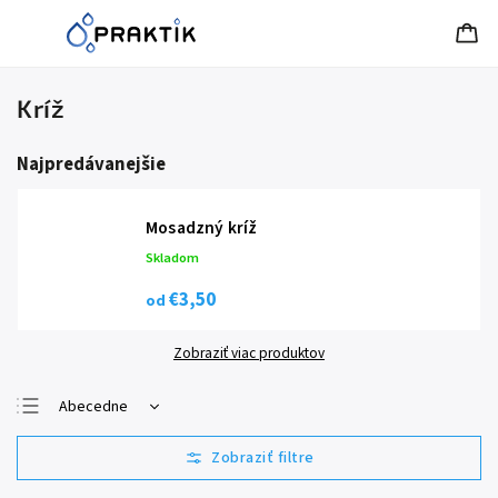
Kríž
Najpredávanejšie
Mosadzný kríž
Skladom
€3,50
od
Zobraziť viac produktov
Abecedne
Najlacnejšie
Najdrahšie