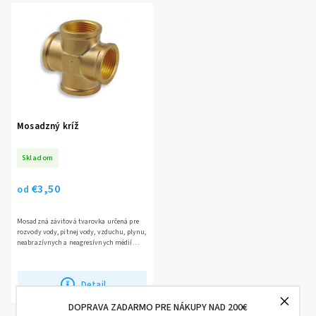
Najpredávanejšie
Mosadzný kríž
Skladom
€3,50
od
Mosadzná závitová tvarovka určená pre
rozvody vody, pitnej vody, vzduchu, plynu,
neabrazívnych a neagresívnych médií
Spĺňajú požiadavky na závitový spoj s
dosadacou...
Detail
DOPRAVA ZADARMO PRE NÁKUPY NAD 200€