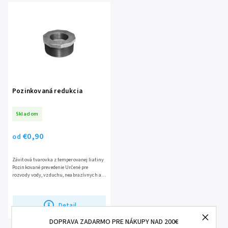
Najpredávanejšie
Pozinkovaná redukcia
Skladom
€0,90
od
Závitová tvarovka z temperovanej liatiny
Pozinkované prevedenie Určené pre
rozvody vody, vzduchu, neabrazívnych a
neagresívnych kvapalín
Detail
DOPRAVA ZADARMO PRE NÁKUPY NAD 200€