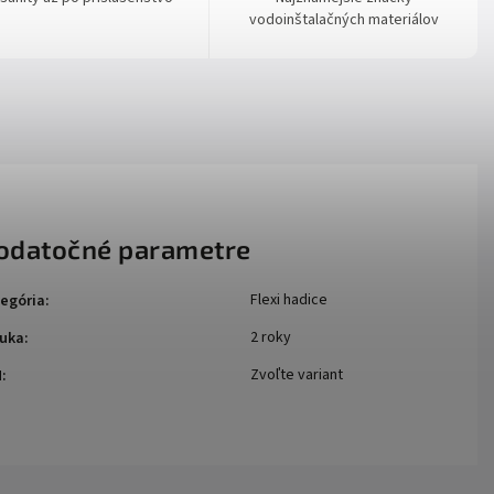
vodoinštalačných materiálov
odatočné parametre
Flexi hadice
egória
:
2 roky
uka
:
Zvoľte variant
N
: