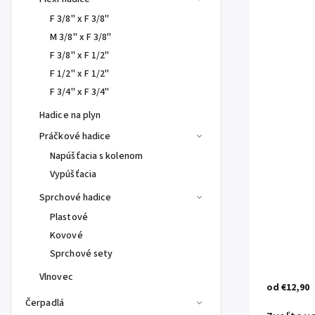
F 3/8" x F 3/8"
M 3/8" x F 3/8"
F 3/8" x F 1/2"
F 1/2" x F 1/2"
F 3/4" x F 3/4"
Hadice na plyn
Práčkové hadice
Napúšťacia s kolenom
Vypúšťacia
Sprchové hadice
Plastové
Kovové
Sprchové sety
Vlnovec
od
€12,90
Čerpadlá