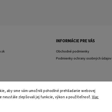
INFORMÁCIE PRE VÁS
.sk
Obchodné podmienky
Podmienky ochrany osobných údajov
ie, aby sme vám umožnili pohodlné prehliadanie webovej
e neustále zlepšovali jej funkcie, výkon a použiteľnosť.
Viac