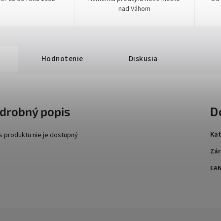
nad Váhom
Hodnotenie
Diskusia
drobný popis
D
Kat
s produktu nie je dostupný
Zár
EA