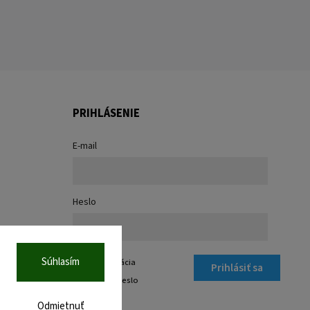
PRIHLÁSENIE
E-mail
Heslo
Súhlasím
Nová registrácia
Prihlásiť sa
Zabudnuté heslo
Odmietnuť