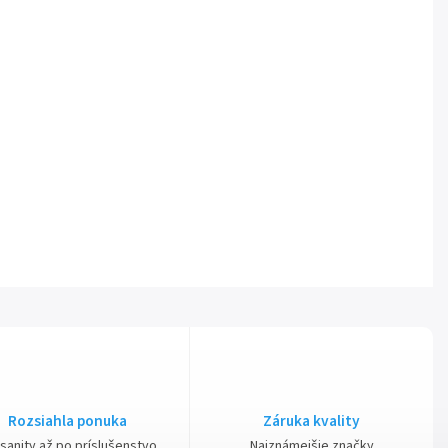
Rozsiahla ponuka
Záruka kvality
sanity až po príslušenstvo
Najznámejšie značky