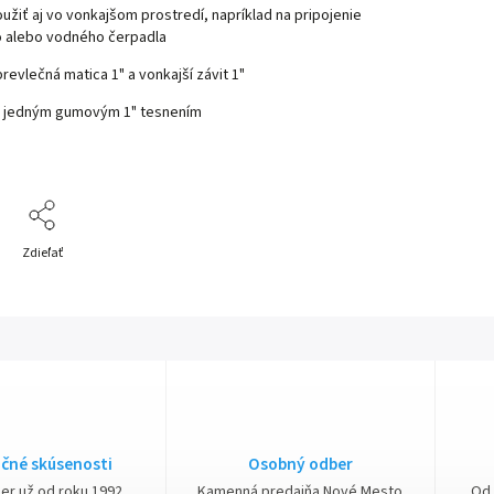
užiť aj vo vonkajšom prostredí, napríklad na pripojenie
 alebo vodného čerpadla
prevlečná matica 1" a vonkajší závit 1"
 jedným gumovým 1" tesnením
Zdieľať
čné skúsenosti
Osobný odber
ner už od roku 1992
Kamenná predajňa Nové Mesto
Od 