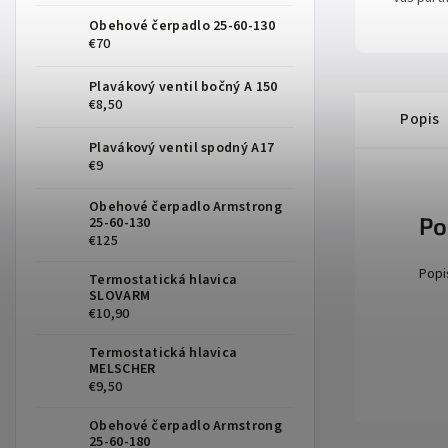
Obehové čerpadlo 25-60-130
€70
Plavákový ventil bočný A 150
€8,50
Popis
Plavákový ventil spodný A17
€9
Obehové čerpadlo Armstrong
Po
25-60-130
€125
Popi
Termostatická hlavica
SLOVARM
€10,90
Termostatická hlavica
MELSCHER
€9,50
Obehové čerpadlo Armstrong
25-60-180