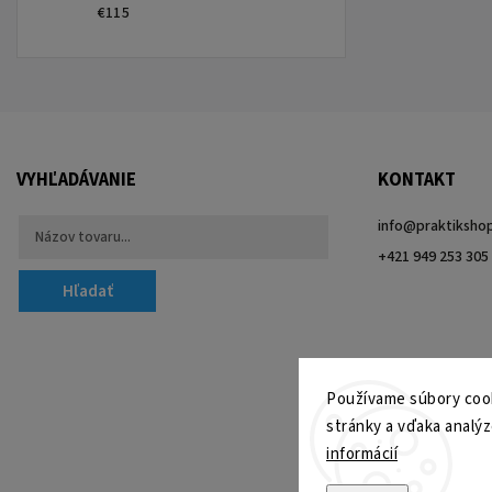
€115
VYHĽADÁVANIE
KONTAKT
info
@
praktikshop
+421 949 253 305
Hľadať
Používame súbory cook
stránky a vďaka analýz
informácií