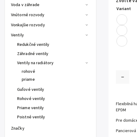
Zvoľte v
Voda v záhrade
Variant
Vnútorné rozvody
Vonkajšie rozvody
Ventily
Redukčné ventily
Záhradné ventily
Ventily na radiátory
rohové
priame
Guľové ventily
Rohové ventily
Flexibilná 
Priame ventily
EPDM
Poistné ventily
Pre domáce
Značky
Pancierová 