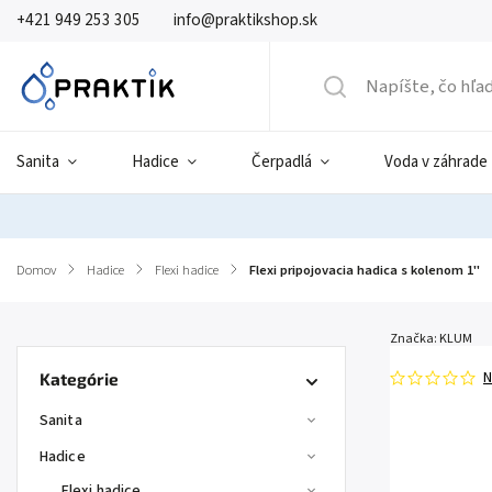
+421 949 253 305
info@praktikshop.sk
Sanita
Hadice
Čerpadlá
Voda v záhrade
Domov
/
Hadice
/
Flexi hadice
/
Flexi pripojovacia hadica s kolenom 1"
Značka:
KLUM
N
Kategórie
Sanita
Hadice
Flexi hadice