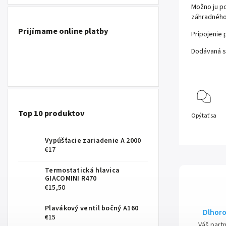
Možno ju po
záhradného
Prijímame online platby
Pripojenie 
Dodávaná s
Top 10 produktov
Opýtať sa
Vypúšťacie zariadenie A 2000
€17
Termostatická hlavica
GIACOMINI R470
€15,50
Plavákový ventil bočný A160
Dlhoro
€15
Váš part