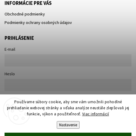
INFORMÁCIE PRE VÁS
Obchodné podmienky
Podmienky ochrany osobných údajov
PRIHLÁSENIE
E-mail
Heslo
Nová registrácia
Používame súbory cookie, aby sme vám umožnili pohodlné
Prihlásiť sa
prehliadanie webovej stránky a vďaka analýze neustále zlepšovali jej
Zabudnuté heslo
funkcie, výkon a použiteľnosť.
Viac informácií
Nastavenie