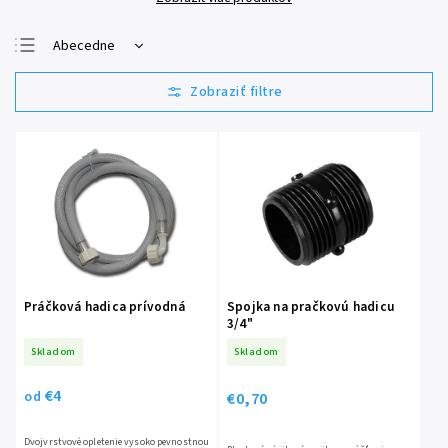
Abecedne
Najlacnejšie
Najdrahšie
Najpredávanejšie
Práčková hadica prívodná
Spojka na pračkovú hadicu
3/4"
Skladom
Skladom
€4
€0,70
od
Dvojvrstvové opletenie vysoko pevnostnou