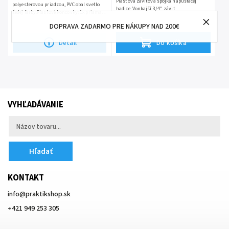
Plastová závitová spojka napúšťacej
polyesterovou priadzou, PVC obal svetlo
hadice Vonkajší 3/4" závit
šedej farby.Plastové koncovky: 1x priama s
3/4" maticou, 1x kolienko s 3/4" maticou,
DOPRAVA ZADARMO PRE NÁKUPY NAD 200€
hliníkové...
Detail
Do košíka
VYHĽADÁVANIE
Hľadať
KONTAKT
info
@
praktikshop.sk
+421 949 253 305