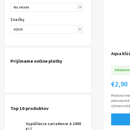
Na sklade
19
Značky
AQUA
15
Aqua kľú
Prijímame online platby
Skladom
€2,90
Plastový mon
jednoduché 
výmene vložk
Top 10 produktov
Vypúšťacie zariadenie A 2000
€17