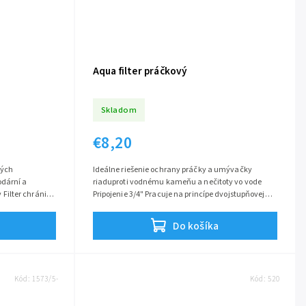
Aqua filter práčkový
Skladom
€8,20
kých
Ideálne riešenie ochrany práčky a umývačky
dární a
riaduproti vodnému kameňu a nečitoty vo vode
ilter chráni
Pripojenie 3/4" Pracuje na princípe dvojstupňovej
pred...
filtrácie Práčkový filter je...
Do košíka
Kód:
1573/5-
Kód:
520