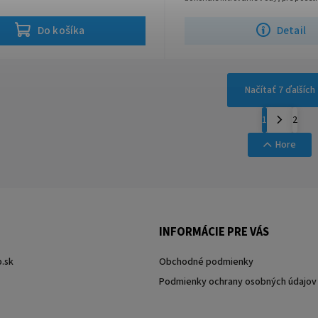
domáce, technické...
Do košíka
Detail
Načítať 7 ďalších
1
2
Hore
INFORMÁCIE PRE VÁS
.sk
Obchodné podmienky
Podmienky ochrany osobných údajov