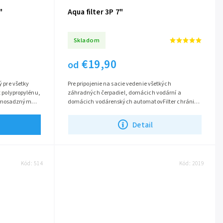
3/4"
Aqua filter 3P 7"
Skladom
€19,90
od
ý pre všetky
Pre pripojenie na sacie vedenie všetkých
z polypropylénu,
záhradných čerpadiel, domácich vodární a
s mosadzným
domácich vodárenských automatovFilter chráni
čerpadlo a zavlažovacie zariadenia pred
poškodením...
Detail
Kód:
514
Kód:
2019