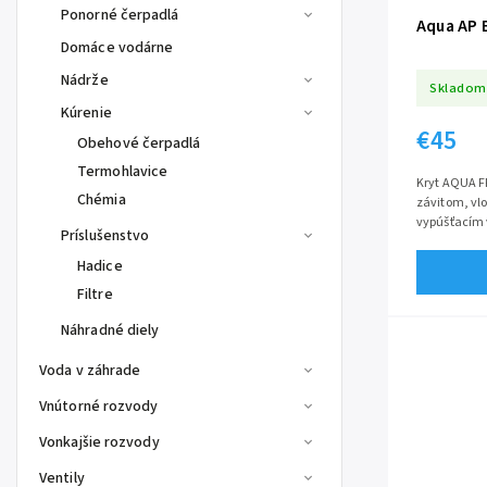
Ponorné čerpadlá
Aqua AP E
Domáce vodárne
Nádrže
Skladom
Kúrenie
€45
Obehové čerpadlá
Termohlavice
Kryt AQUA 
Chémia
závitom, vlo
vypúšťacím 
Príslušenstvo
prepláchnuti
Hadice
Filtre
Náhradné diely
Voda v záhrade
Vnútorné rozvody
Vonkajšie rozvody
Ventily