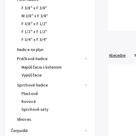
F 3/8" x F 3/8"
M 3/8" x F 3/8"
F 3/8" x F 1/2"
F 1/2" x F 1/2"
F 3/4" x F 3/4"
Hadice na plyn
Abecedne
Práčkové hadice
Napúšťacia s kolenom
Vypúšťacia
Sprchové hadice
Plastové
Kovové
Sprchové sety
Vlnovec
Čerpadlá