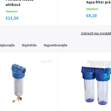
Aqua filter pr
uhlíková
Skladom
Skladom
€8,20
€13,50
Zobraziť viac produk
Najlacnejšie
Najdrahšie
Najpredávanejšie
Kód:
523