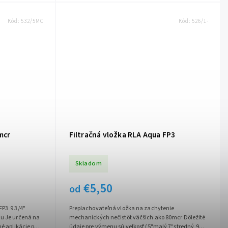
Kód:
532/5MC
Kód:
526/1-
mcr
Filtračná vložka RLA Aqua FP3
Skladom
€5,50
od
FP3 9 3/4"
Preplachovateľná vložka na zachytenie
nu Je určená na
mechanických nečistôt väčších ako 80mcr Dôležité
né aplikácie pre
údaje pre výmenu sú veľkosť (5"malý 7"stredný 9