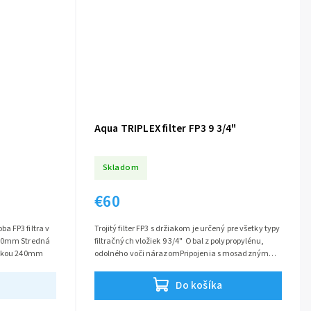
Aqua TRIPLEX filter FP3 9 3/4"
Skladom
€60
a FP3 filtra v
Trojitý filter FP3 s držiakom je určený pre všetky typy
120mm Stredná
filtračných vložiek 9 3/4" Obal z polypropylénu,
výškou 240mm
odolného voči nárazomPripojenia s mosadzným
vnútorným závitom...
Do košíka