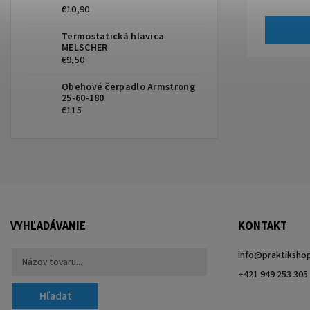
€10,90
Termostatická hlavica
MELSCHER
€9,50
Obehové čerpadlo Armstrong
25-60-180
€115
VYHĽADÁVANIE
KONTAKT
info
@
praktikshop
+421 949 253 305
Hľadať