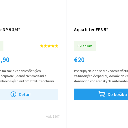
r 3P 9 3/4"
Aqua filter FP3 5"
Skladom
,90
€20
ie na sacie vedenie všetkých
Pre pripojenie na sacie vedenie všet
čerpadiel, domácich vodární a
záhradných čerpadiel, domácich vo
dárenských automatovFilter chráni
domácich vodárenských automatov F
zavlažovacie zariadenia pred
čerpadlo a zavlažovacie zariadenia 
..
Detail
Do košíka
Kód:
1567