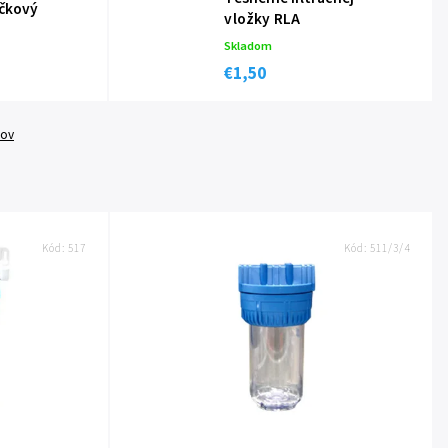
áčkový
vložky RLA
Skladom
€1,50
tov
Kód:
517
Kód:
511/3/4