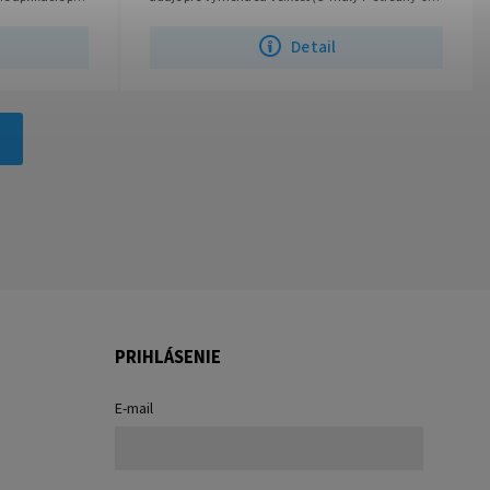
3/4"veľký) a priemer (pripojovací...
Detail
PRIHLÁSENIE
E-mail