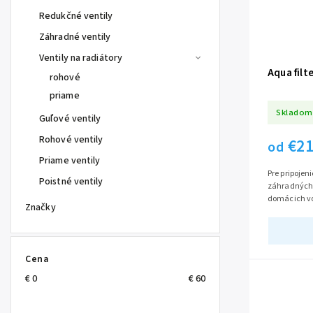
Redukčné ventily
Záhradné ventily
Ventily na radiátory
Aqua filte
rohové
priame
Skladom
Guľové ventily
Rohové ventily
€21
od
Priame ventily
Pre pripojen
Poistné ventily
záhradných 
domácich vo
Značky
čerpadlo a 
poškodením.
Cena
€
0
€
60