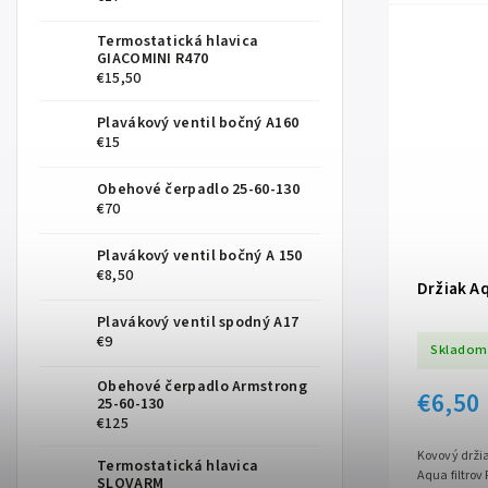
Termostatická hlavica
GIACOMINI R470
€15,50
Plavákový ventil bočný A160
€15
Obehové čerpadlo 25-60-130
€70
Plavákový ventil bočný A 150
€8,50
Držiak Aq
Plavákový ventil spodný A17
€9
Skladom
Obehové čerpadlo Armstrong
€6,50
25-60-130
€125
Kovový držia
Termostatická hlavica
Aqua filtro
SLOVARM