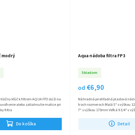
č modrý
Aqua nádoba filtra FP3
Skladom
€6,90
od
tážny kľúč k filtrom AQUA FP3 slúži na
Náhradná priehľadná plastová nádob
uvoľnenie alebo zatiahnutie matice pri
troch rozmeroch Malá 5" s výškou 
y filtra
7" s výškou 170mm Veľká 9 3/4" s 
Do košíka
Detail