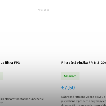
Kód:
1588
ua filtra FP3
Filtračná vložka FR-N 5-20
Skladom
€7,50
Náhradná filtračná vložka do Aqua 
k bielej farby na stabilné upevnenie
je vyrobená z penového polypropylé
v FP3
dokonalé filtrovanie vody, pre počet