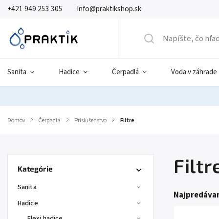
+421 949 253 305
info@praktikshop.sk
Sanita
Hadice
Čerpadlá
Voda v záhrade
Domov
/
Čerpadlá
/
Príslušenstvo
/
Filtre
Filtr
Kategórie
Sanita
Najpredávan
Hadice
Flexi hadice