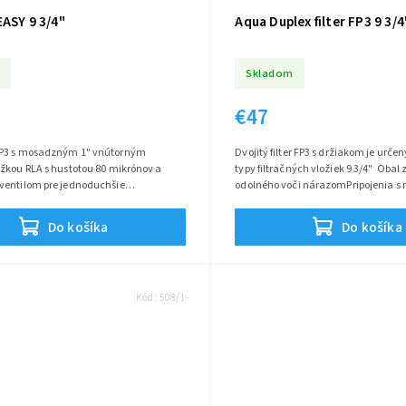
ASY 9 3/4"
Aqua Duplex filter FP3 9 
Skladom
€47
FP3 s mosadzným 1" vnútorným
Dvojitý filter FP3 s držiakom je určen
žkou RLA s hustotou 80 mikrónov a
typy filtračných vložiek 9 3/4" Obal 
ventilom pre jednoduchšie
odolného voči nárazomPripojenia 
e vložky Je ideálny na inštaláciu na...
vnútorným závitom...
Do košíka
Do košíka
Kód:
508/1-