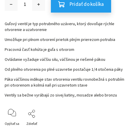
Pridať do košíka
Guľový ventil je typ potrubného uzáveru, ktorý dovoľuje rýchle
otvorenie a uzatvorenie
Umožňuje pri plnom otvorení prietok plným prierezom potrubia
Pracovná časť kohúta je guľa s otvorom
Ovládanie vyžaduje väčšiu silu, väčšinou je riešené pákou
Od plného otvorenia po plné uzavretie postačuje 1/4 otočenia páky
Páka väčšinou indikuje stav otvorenia ventilu rovnobežná s potrubím
pri otvorenom a kolmá naň pri uzavretom stave
Ventily sa bežne vyrábajú zo sivej liatiny, mosadze alebo bronzu
Opýtať sa
Zdieľať