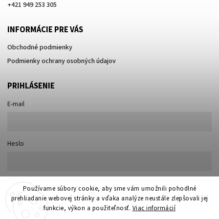
+421 949 253 305
INFORMÁCIE PRE VÁS
Obchodné podmienky
Podmienky ochrany osobných údajov
PRIHLÁSENIE
E-mail
Heslo
Nová registrácia
Používame súbory cookie, aby sme vám umožnili pohodlné
Prihlásiť sa
prehliadanie webovej stránky a vďaka analýze neustále zlepšovali jej
Zabudnuté heslo
funkcie, výkon a použiteľnosť.
Viac informácií