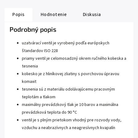
Popis
Hodnotenie
Diskusia
Podrobný popis
uzatvárací ventil je vyrobený podľa európskych
štandardov ISO 228
priamy ventil je celomosadzný okrem ručného kolieska a
tesnenia
koliesko je z hliníkovej zliatiny s povrchovou úpravou
komaxit
tesnenia sú z materiálu odolávajúcemu pracovným
teplotám a tlakom
maximálny prevádzkový tlak je 10 barov a maximálna
prevádzková teplota do 90 °C
ventil je s plným prietokom vhodný pre rozvody vody,
vzduchu a neabrazívnych a neagresívnych kvapalín