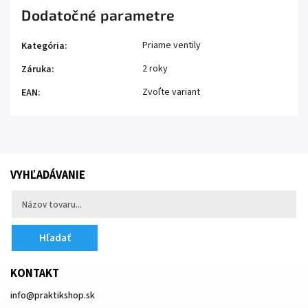
Dodatočné parametre
Priame ventily
Kategória
:
2 roky
Záruka
:
Zvoľte variant
EAN
:
VYHĽADÁVANIE
Hľadať
KONTAKT
info
@
praktikshop.sk