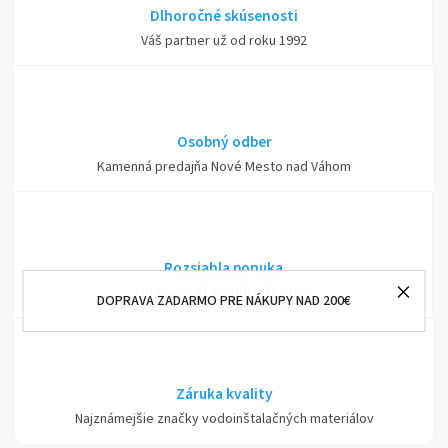
Dlhoročné skúsenosti
Váš partner už od roku 1992
Osobný odber
Kamenná predajňa Nové Mesto nad Váhom
Rozsiahla ponuka
Od sanity až po príslušenstvo
DOPRAVA ZADARMO PRE NÁKUPY NAD 200€
Záruka kvality
Najznámejšie značky vodoinštalačných materiálov