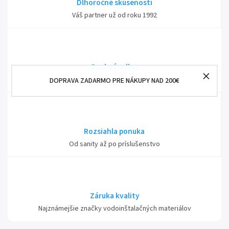
Dlhoročné skúsenosti
Váš partner už od roku 1992
Osobný odber
Kamenná predajňa Nové Mesto nad Váhom
DOPRAVA ZADARMO PRE NÁKUPY NAD 200€
Rozsiahla ponuka
Od sanity až po príslušenstvo
Záruka kvality
Najznámejšie značky vodoinštalačných materiálov