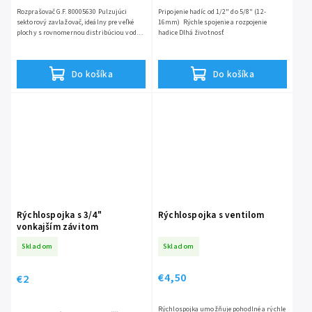
Rozprašovač G.F. 80005630 Pulzujúci
Pripojenie hadíc od 1/2" do 5/8" (12-
sektorový zavlažovač, ideálny pre veľké
16mm) Rýchle spojenie a rozpojenie
plochy s rovnomernou distribúciou vody
hadice Dlhá životnosť
Uhol zavlažovania od 15° do 360°
Hliníková trojnožka...
Do košíka
Do košíka
Rýchlospojka s 3/4"
Rýchlospojka s ventilom
vonkajším závitom
Skladom
Skladom
€4,50
€2
Rýchlospojka umožňuje pohodlné a rýchle