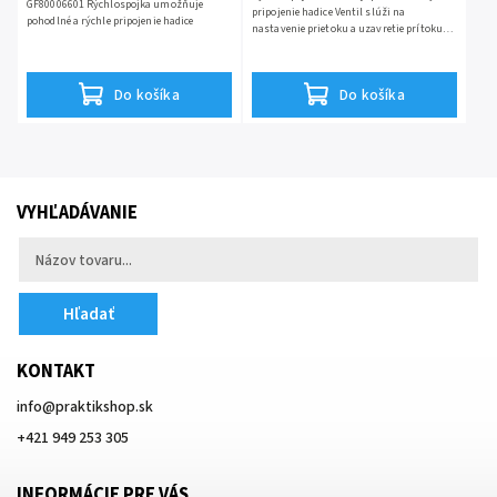
GF80006601 Rýchlospojka umožňuje
pripojenie hadice Ventil slúži na
pohodlné a rýchle pripojenie hadice
nastavenie prietoku a uzavretie prítoku
bez toho aby bolo nutné uzavrieť prívod
vody
Do košíka
Do košíka
VYHĽADÁVANIE
Hľadať
KONTAKT
info
@
praktikshop.sk
+421 949 253 305
INFORMÁCIE PRE VÁS