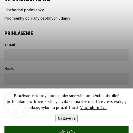
Obchodné podmienky
Podmienky ochrany osobných údajov
PRIHLÁSENIE
E-mail
Heslo
Nová registrácia
Používame súbory cookie, aby sme vám umožnili pohodlné
Prihlásiť sa
prehliadanie webovej stránky a vďaka analýze neustále zlepšovali jej
Zabudnuté heslo
funkcie, výkon a použiteľnosť.
Viac informácií
Nastavenie
Súhlasím