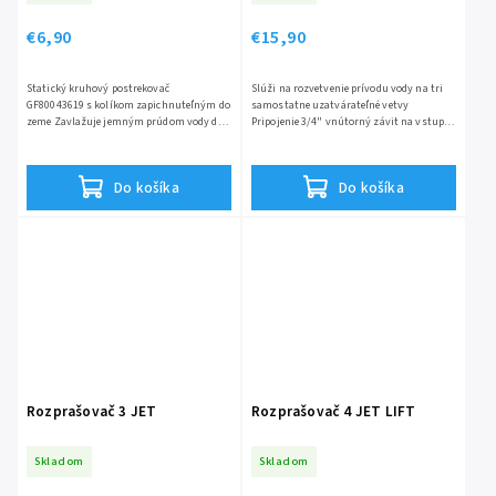
€6,90
€15,90
Statický kruhový postrekovač
Slúži na rozvetvenie prívodu vody na tri
GF80043619 s kolíkom zapichnuteľným do
samostatne uzatvárateľné vetvy
zeme Zavlažuje jemným prúdom vody do
Pripojenie 3/4" vnútorný závit na vstupe
vzdialenosti 5 metrov
a tri adaptéry na rýchlospojku na výstupe
Do košíka
Do košíka
Rozprašovač 3 JET
Rozprašovač 4 JET LIFT
Skladom
Skladom