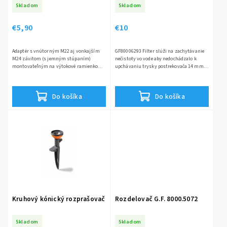
Skladom
Skladom
€5,90
€10
Adaptér s vnútorným M22 aj vonkajším
GF80006293 Filter slúži na zachytávanie
M24 závitom (s jemným stúpaním)
nečistoty vo vode aby nedochádzalo k
montovateľným na výtokové ramienko
upchávaniu trysky postrekovača 14 mm
batérie Vhodný na miestach bez prívodu
vstupné pripojenie 14 mm + 4 mm
vody kde sa nedá napojiť hadica
výstupné pripojenie Prietok...
Do košíka
Do košíka
Kruhový kónický rozprašovač
Rozdelovač G.F. 8000.5072
Skladom
Skladom