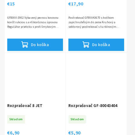
€15
€17,90
GF8000-3902 Vybavený pevnou kovovou
Postrekovač GF80043670 s kolíkom
konštrukciou s antikoróznou úpravou
zapichnuteľným do zeme Kruhový a
Regulátor prietoku s protišmykovým
sektorový postrekovač s turbínovým
gumeným krytom Predná páka so
pohybom na zavlažovanie akejkoľvek
zariadením s aretáciou na otváranie a...
plochy, aj veľkej4 rôzne typy...
Do košíka
Do košíka
Rozprašovač 8 JET
Rozprašovač GF-80043404
Skladom
Skladom
€6,90
€5,90