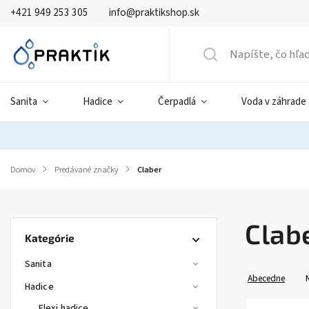
+421 949 253 305
info@praktikshop.sk
Sanita
Hadice
Čerpadlá
Voda v záhrade
Domov
/
Predávané značky
/
Claber
Clab
Kategórie
Sanita
Abecedne
Hadice
Flexi hadice