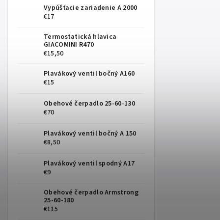
Vypúšťacie zariadenie A 2000
€17
Termostatická hlavica
GIACOMINI R470
€15,50
Plavákový ventil bočný A160
€15
Obehové čerpadlo 25-60-130
€70
Plavákový ventil bočný A 150
€8,50
Plavákový ventil spodný A17
€9
Obehové čerpadlo Armstrong
25-60-180
€115