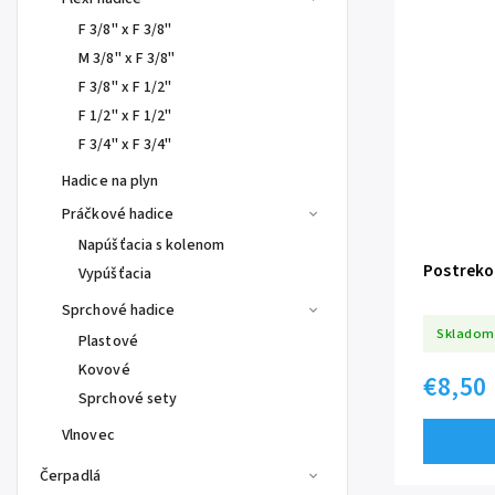
F 3/8" x F 3/8"
M 3/8" x F 3/8"
F 3/8" x F 1/2"
F 1/2" x F 1/2"
F 3/4" x F 3/4"
Hadice na plyn
Práčkové hadice
Napúšťacia s kolenom
Postreko
Vypúšťacia
Sprchové hadice
Skladom
Plastové
Kovové
€8,50
Sprchové sety
Vlnovec
Čerpadlá