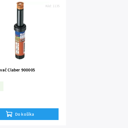
Kód:
1135
vač Claber 900005
Do košíka