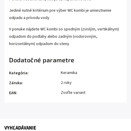
Jediné nutné kritérium pre výber WC kombi je umiestnenie
odpadu a prívodu vody
V ponuke nájdete WC kombi so spodným (zvislým, vertikálnym)
odpadom do podlahy alebo zadným (vodorovným,
horizontálnym) odpadom do steny
Dodatočné parametre
Keramika
Kategória
:
2 roky
Záruka
:
Zvoľte variant
EAN
:
VYHĽADÁVANIE