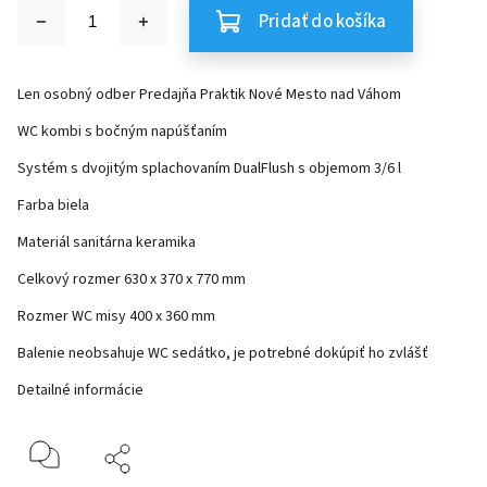
Pridať do košíka
Len osobný odber Predajňa Praktik Nové Mesto nad Váhom
WC kombi s bočným napúšťaním
Systém s dvojitým splachovaním DualFlush s objemom 3/6 l
Farba biela
Materiál sanitárna keramika
Celkový rozmer 630 x 370 x 770 mm
Rozmer WC misy 400 x 360 mm
Balenie neobsahuje WC sedátko, je potrebné dokúpiť ho zvlášť
Detailné informácie