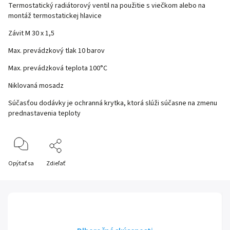
Termostatický radiátorový ventil na použitie s viečkom alebo na
montáž termostatickej hlavice
Závit M 30 x 1,5
Max. prevádzkový tlak 10 barov
Max. prevádzková teplota 100°C
Niklovaná mosadz
Súčasťou dodávky je ochranná krytka, ktorá slúži súčasne na zmenu
prednastavenia teploty
Opýtať sa
Zdieľať