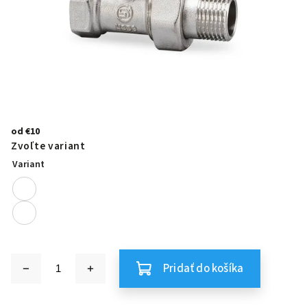
od
€10
Zvoľte variant
Variant
Pridať do košíka