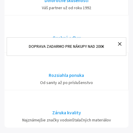
Dlhoročné skúsenosti
Váš partner už od roku 1992
Osobný odber
Kamenná predajňa Nové Mesto nad Váhom
DOPRAVA ZADARMO PRE NÁKUPY NAD 200€
Rozsiahla ponuka
Od sanity až po príslušenstvo
Záruka kvality
Najznámejšie značky vodoinštalačných materiálov