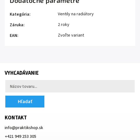
Dodatočné parametre
Ventily na radiátory
Kategória
:
2 roky
Záruka
:
Zvoľte variant
EAN
:
VYHĽADÁVANIE
Hľadať
KONTAKT
info
@
praktikshop.sk
+421 949 253 305