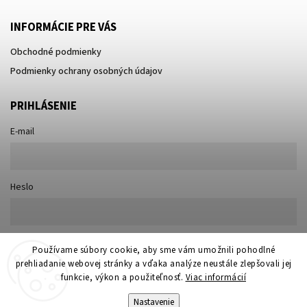
INFORMÁCIE PRE VÁS
Obchodné podmienky
Podmienky ochrany osobných údajov
PRIHLÁSENIE
E-mail
Heslo
Nová registrácia
Používame súbory cookie, aby sme vám umožnili pohodlné
Prihlásiť sa
prehliadanie webovej stránky a vďaka analýze neustále zlepšovali jej
Zabudnuté heslo
funkcie, výkon a použiteľnosť.
Viac informácií
Nastavenie