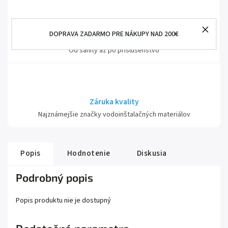
DOPRAVA ZADARMO PRE NÁKUPY NAD 200€
Rozsiahla ponuka
Od sanity až po príslušenstvo
Záruka kvality
Najznámejšie značky vodoinštalačných materiálov
Popis
Hodnotenie
Diskusia
Podrobný popis
Popis produktu nie je dostupný