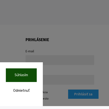
PRIHLÁSENIE
E-mail
Heslo
Súhlasím
Odmietnuť
Nová registrácia
Prihlásiť sa
Zabudnuté heslo