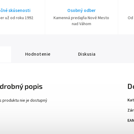
čné skúsenosti
Osobný odber
ner už od roku 1992
Kamenná predajňa Nové Mesto
Od 
nad Váhom
Hodnotenie
Diskusia
drobný popis
D
Kat
s produktu nie je dostupný
Zár
EA