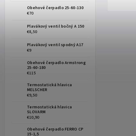
Obehové čerpadlo 25-60-130
€70
Plavákový ventil bočný A 150
€8,50
Plavákový ventil spodný A17
€9
Obehové čerpadlo Armstrong
25-60-180
€115
Termostatická hlavica
MELSCHER
€9,50
Termostatická hlavica
SLOVARM
€10,90
Obehové čerpadlo FERRO CP
15-1,5