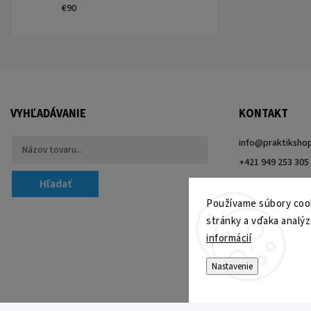
€90
VYHĽADÁVANIE
KONTAKT
info
@
praktikshop
+421 949 253 305
Hľadať
Používame súbory cook
stránky a vďaka analýz
informácií
Nastavenie