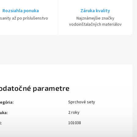
Rozsiahla ponuka
Záruka kvality
sanity až po príslušenstvo
Najznámejšie značky
vodoinštalačných materiálov
odatočné parametre
Sprchové sety
egória
:
2 roky
uka
:
101038
N
: