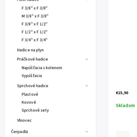
F 3/8" x F 3/8"
M 3/8" x F 3/8"
F 3/8" x F 1/2"
F 1/2" x F 1/2"
F 3/4" x F 3/4"
Hadice na plyn
Práčkové hadice
Napúšťacia s kolenom
Vypúšťacia
Sprchové hadice
€15,90
Plastové
Kovové
Skladom
Sprchové sety
Vlnovec
Čerpadlá