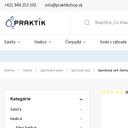
+421 949 253 305
info@praktikshop.sk
Sanita
Hadice
Čerpadlá
Voda v záhrade
Domov
/
Hadice
/
Sprchové hadice
/
Sprchové sety
/
Sprchový set čiern
N
Kategórie
Sanita
Hadice
Flexi hadice