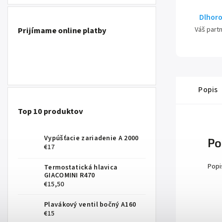
Dlhoro
Váš part
Prijímame online platby
Popis
Top 10 produktov
Vypúšťacie zariadenie A 2000
Po
€17
Popi
Termostatická hlavica
GIACOMINI R470
€15,50
Plavákový ventil bočný A160
€15