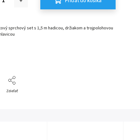
Pridať do košíka
tový sprchový set s 1,5 m hadicou, držiakom a
trojpolohovou
hlavicou
Zdieľať