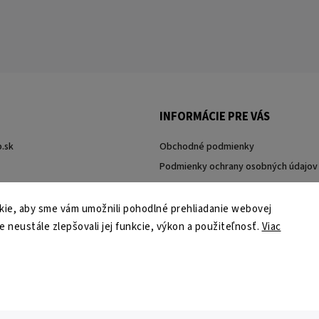
INFORMÁCIE PRE VÁS
.sk
Obchodné podmienky
Podmienky ochrany osobných údajov
ie, aby sme vám umožnili pohodlné prehliadanie webovej
e neustále zlepšovali jej funkcie, výkon a použiteľnosť.
Viac