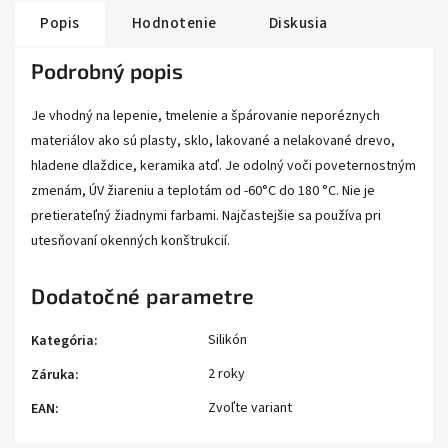
Popis
Hodnotenie
Diskusia
Podrobný popis
Je vhodný na lepenie, tmelenie a špárovanie neporéznych
materiálov ako sú plasty, sklo, lakované a nelakované drevo,
hladene dlaždice, keramika atď. Je odolný voči poveternostným
zmenám, ÚV žiareniu a teplotám od -60°C do 180 °C. Nie je
pretierateľný žiadnymi farbami. Najčastejšie sa používa pri
utesňovaní okenných konštrukcií.
Dodatočné parametre
Silikón
Kategória
:
2 roky
Záruka
:
Zvoľte variant
EAN
: