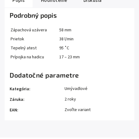
Popis
Hodnotenie
Diskusia
Podrobný popis
Zápachová uzávera
58 mm
Prietok
38 l/min
Tepelný atest
95 ˚C
Prípojka na hadicu
17 – 23 mm
Dodatočné parametre
Umývadlové
Kategória
:
2 roky
Záruka
:
Zvoľte variant
EAN
: