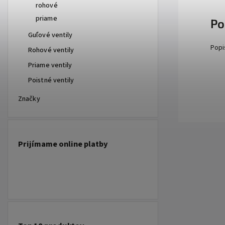
rohové
priame
Po
Guľové ventily
Popi
Rohové ventily
Priame ventily
Poistné ventily
Značky
Prijímame online platby