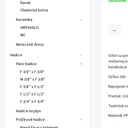
Skladom
Ravak
Chemická kotva
Keramika
UMÝVADLO
WC
Nerezové drezy
Hadice
Sifón sa p
vnútornej 
Flexi hadice
kanalizácie
F 3/8" x F 3/8"
Výška 240 
M 3/8" x F 3/8"
Napojenie 
F 3/8" x F 1/2"
F 1/2" x F 1/2"
Prietok: 0,6 
F 3/4" x F 3/4"
Teplotná o
Hadice na plyn
Materiál: P
Práčkové hadice
Napúšťacia s kolenom