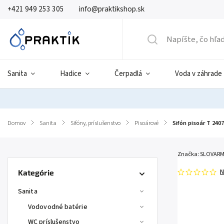
+421 949 253 305
info@praktikshop.sk
Sanita
Hadice
Čerpadlá
Voda v záhrade
Domov
/
Sanita
/
Sifóny, príslušenstvo
/
Pisoárové
/
Sifón pisoár T 240
Značka:
SLOVAR
N
Kategórie
Sanita
Vodovodné batérie
WC príslušenstvo