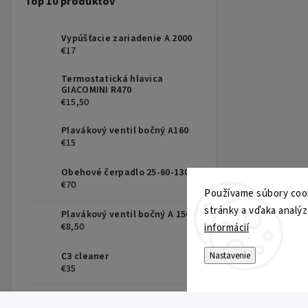
Top 10 produktov
Vypúšťacie zariadenie A 2000
€17
Termostatická hlavica
GIACOMINI R470
€15,50
Plavákový ventil bočný A160
€15
Obehové čerpadlo 25-60-130
€70
Používame súbory cook
stránky a vďaka analýz
Plavákový ventil bočný A 150
€8,50
informácií
Nastavenie
C3 cleaner
€35
Plavákový ventil spodný A17