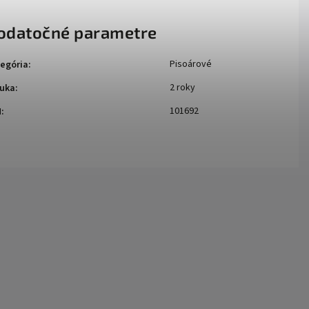
odatočné parametre
Pisoárové
egória
:
2 roky
uka
:
101692
N
: