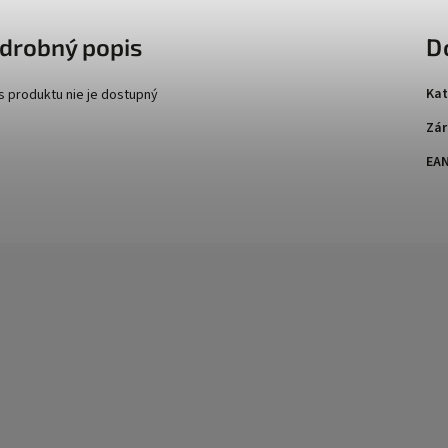
drobný popis
D
Kat
s produktu nie je dostupný
Zár
EA