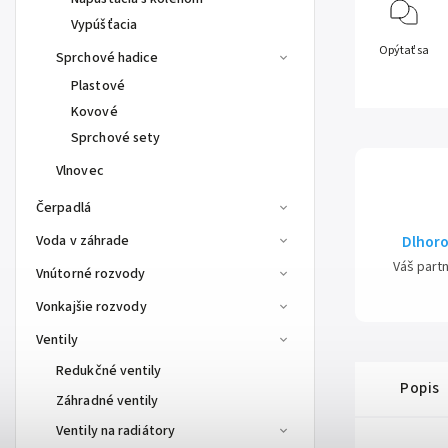
Vypúšťacia
Opýtať sa
Sprchové hadice
Plastové
Kovové
Sprchové sety
Vlnovec
Čerpadlá
Voda v záhrade
Dlhoro
Váš part
Vnútorné rozvody
Vonkajšie rozvody
Ventily
Redukčné ventily
Popis
Záhradné ventily
Ventily na radiátory