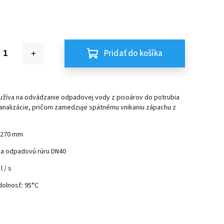
Pridať do košíka
oužíva na odvádzanie odpadovej vody z pisoárov do potrubia
kanalizácie, pričom zamedzuje spätnému vnikaniu zápachu z
- 270 mm
na odpadovú rúru DN40
l / s
dolnosť: 95°C
P