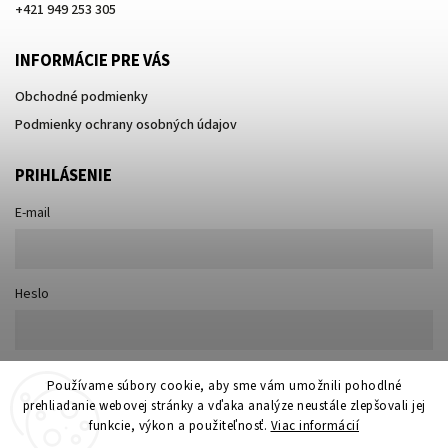
+421 949 253 305
INFORMÁCIE PRE VÁS
Obchodné podmienky
Podmienky ochrany osobných údajov
PRIHLÁSENIE
E-mail
Heslo
Nová registrácia
Používame súbory cookie, aby sme vám umožnili pohodlné
Prihlásiť sa
prehliadanie webovej stránky a vďaka analýze neustále zlepšovali jej
Zabudnuté heslo
funkcie, výkon a použiteľnosť.
Viac informácií