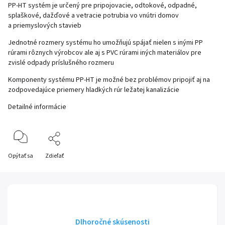
PP-HT systém je určený pre pripojovacie, odtokové, odpadné,
splaškové, dažďové a vetracie potrubia vo vnútri domov
a priemyslových stavieb
Jednotné rozmery systému ho umožňujú spájať nielen s inými PP
rúrami rôznych výrobcov ale aj s PVC rúrami iných materiálov pre
zvislé odpady príslušného rozmeru
Komponenty systému PP-HT je možné bez problémov pripojiť aj na
zodpovedajúce priemery hladkých rúr ležatej kanalizácie
Detailné informácie
Opýtať sa
Zdieľať
Dlhoročné skúsenosti