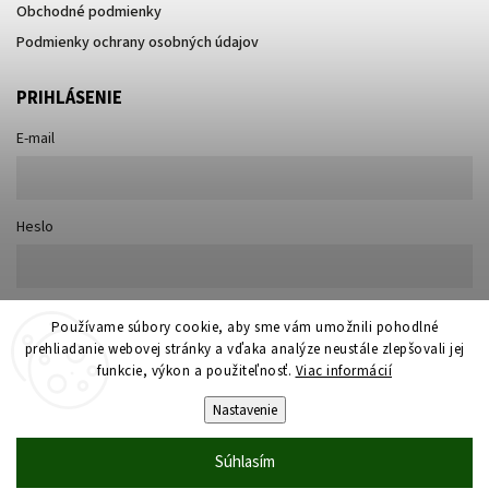
Obchodné podmienky
Podmienky ochrany osobných údajov
PRIHLÁSENIE
E-mail
Heslo
Nová registrácia
Používame súbory cookie, aby sme vám umožnili pohodlné
Prihlásiť sa
prehliadanie webovej stránky a vďaka analýze neustále zlepšovali jej
Zabudnuté heslo
funkcie, výkon a použiteľnosť.
Viac informácií
Nastavenie
Súhlasím