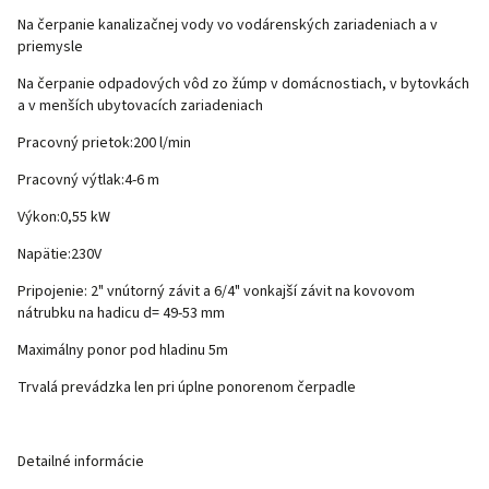
Na čerpanie kanalizačnej vody vo vodárenských zariadeniach a v
priemysle
Na čerpanie odpadových vôd zo žúmp v domácnostiach, v bytovkách
a v menších ubytovacích zariadeniach
Pracovný prietok:200 l/min
Pracovný výtlak:4-6 m
Výkon:0,55 kW
Napätie:230V
Pripojenie: 2" vnútorný závit a 6/4" vonkajší závit na kovovom
nátrubku na hadicu d= 49-53 mm
Maximálny ponor pod hladinu 5m
Trvalá prevádzka len pri úplne ponorenom čerpadle
Detailné informácie