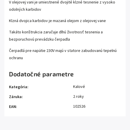
V olejovej vani je umiestnené dvojité klzné tesnenie z vysoko
odolných karbidov
Klzná dvojica karbidov je mazaná olejom z olejovej vane
Takáto konštrukcia zaručuje dlhú životnosť tesnenia a
bezporuchovú prevádzku čerpadla
Čerpadlá pre napätie 230V majú v statore zabudovanú tepelnú
ochranu
Dodatočné parametre
Kalové
Kategória
:
2 roky
Záruka
:
102526
EAN
: