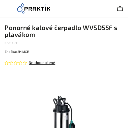
Ponorné kalové čerpadlo WVSD55F s
plavákom
Kód:
1633
Značka:
SHIMGE
Neohodnotené