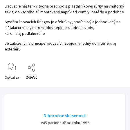
Lisovacie nástenky
tvoria prechod z plasthliníkovej rúrky na vnútorný
závit, do ktorého sú montované napríklad ventily, batérie a podobne
Systém lisovacích fitingov je efektívny, spoľahlivý a jednoduchý na
inštaláciu rôznych rozvodov teplej a studenej vody,
kúrenia aj podlahového
Je založený na princípe lisovacích spojov, vhodný do interiéru aj
exteriéru
Opýtať sa
Zdieľať
Dlhoročné skúsenosti
Váš partner už od roku 1992