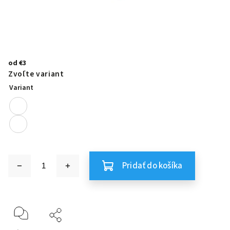
od
€3
Zvoľte variant
Variant
Pridať do košíka