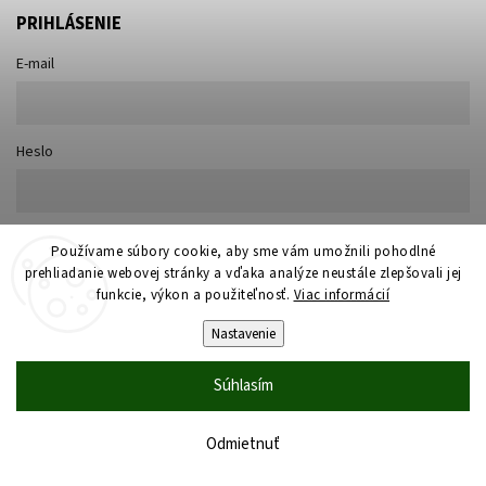
PRIHLÁSENIE
E-mail
Heslo
Nová registrácia
Používame súbory cookie, aby sme vám umožnili pohodlné
Prihlásiť sa
prehliadanie webovej stránky a vďaka analýze neustále zlepšovali jej
Zabudnuté heslo
funkcie, výkon a použiteľnosť.
Viac informácií
Nastavenie
Súhlasím
Copyright 2026
Praktik
. Všetky práva vyhradené.
Odmietnuť
Vytvořil
Shoptet
| Design
Shoptak.cz
| Marketing
Tricks