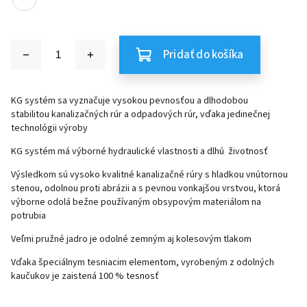
Pridať do košíka
KG systém
sa vyznačuje vysokou pevnosťou a dlhodobou
stabilitou
kanalizačných rúr
a
odpadových rúr
, vďaka jedinečnej
technológii výroby
KG systém
má výborné hydraulické vlastnosti a dlhú životnosť
Výsledkom sú vysoko kvalitné
kanalizačné rúry
s hladkou vnútornou
stenou, odolnou proti abrázii a s pevnou vonkajšou vrstvou, ktorá
výborne odolá bežne používaným obsypovým materiálom na
potrubia
Veľmi pružné jadro je odolné zemným aj kolesovým tlakom
Vďaka špeciálnym tesniacim elementom, vyrobeným z odolných
kaučukov je zaistená 100 % tesnosť