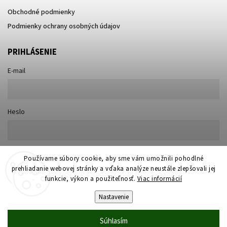
Obchodné podmienky
Podmienky ochrany osobných údajov
PRIHLÁSENIE
E-mail
Heslo
Nová registrácia
Používame súbory cookie, aby sme vám umožnili pohodlné
Prihlásiť sa
prehliadanie webovej stránky a vďaka analýze neustále zlepšovali jej
Zabudnuté heslo
funkcie, výkon a použiteľnosť.
Viac informácií
Nastavenie
Súhlasím