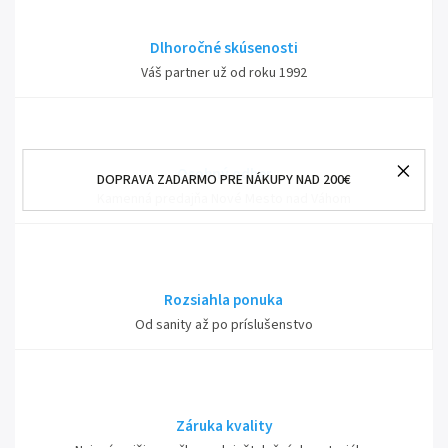
Dlhoročné skúsenosti
Váš partner už od roku 1992
Osobný odber
DOPRAVA ZADARMO PRE NÁKUPY NAD 200€
Kamenná predajňa Nové Mesto nad Váhom
Rozsiahla ponuka
Od sanity až po príslušenstvo
Záruka kvality