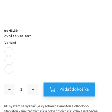
od
€3,30
Zvoľte variant
Variant
Pridať do košíka
KG systém
sa vyznačuje vysokou pevnosťou a dlhodobou
stabilitou
kanalizačných rúr
a
odpadových rúr
, vďaka jedinečnej