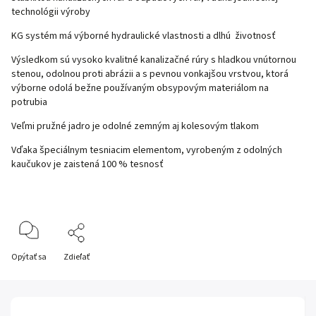
technológii výroby
KG systém
má výborné hydraulické vlastnosti a dlhú životnosť
Výsledkom sú vysoko kvalitné
kanalizačné rúry
s hladkou vnútornou
stenou, odolnou proti abrázii a s pevnou vonkajšou vrstvou, ktorá
výborne odolá bežne používaným obsypovým materiálom na
potrubia
Veľmi pružné jadro je odolné zemným aj kolesovým tlakom
Vďaka špeciálnym tesniacim elementom, vyrobeným z odolných
kaučukov je zaistená 100 % tesnosť
Opýtať sa
Zdieľať