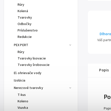
Rúry
Kolená
Tvarovky
Odbočky
Príslušenstvo
Dlhoro
Redukcie
Váš part
PEX PERT
Rúry
Tvarovky lisovacie
Tvarovky šrobovacie
Popis
El. ohrievače vody
Izolácia
Nerezové tvarovky
T-kus
Po
Koleno
Vsuvka
Popi