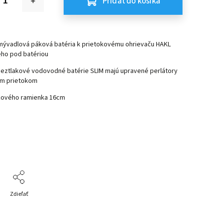
Pridať do košíka
mývadlová páková batéria k prietokovému ohrievaču HAKL
ho pod batériou
beztlakové vodovodné batérie SLIM majú upravené perlátory
ým prietokom
kového ramienka 16cm
Zdieľať