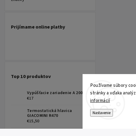
Prijímame online platby
Top 10 produktov
Používame súbory cook
Vypúšťacie zariadenie A 2000
stránky a vďaka analýz
€17
informácií
Termostatická hlavica
Nastavenie
GIACOMINI R470
€15,50
Plavákový ventil bočný A160