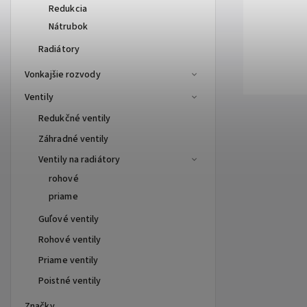
Redukcia
Nátrubok
Radiátory
Vonkajšie rozvody
Ventily
Redukčné ventily
Záhradné ventily
Ventily na radiátory
rohové
priame
Guľové ventily
Rohové ventily
Priame ventily
Poistné ventily
Značky