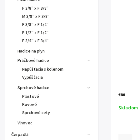
F 3/8" x F 3/8"
M 3/8" x F 3/8"
F 3/8" x F 1/2"
F 1/2" x F 1/2"
F 3/4" x F 3/4"
Hadice na plyn
Práčkové hadice
Napúšťacia s kolenom
Vypúšťacia
Sprchové hadice
€80
Plastové
Kovové
Skladom
Sprchové sety
Vlnovec
Čerpadlá