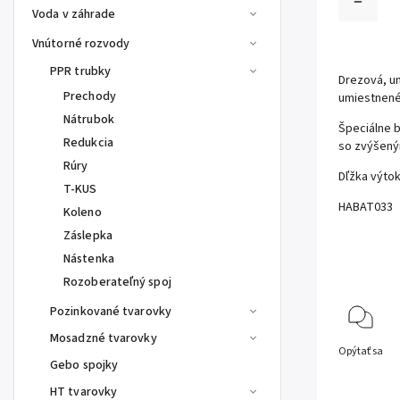
Voda v záhrade
Vnútorné rozvody
PPR trubky
Drezová, u
Prechody
umiestnené
Nátrubok
Špeciálne 
Redukcia
so zvýšen
Rúry
Dľžka výto
T-KUS
HABAT033
Koleno
Záslepka
Nástenka
Rozoberateľný spoj
Pozinkované tvarovky
Mosadzné tvarovky
Opýtať sa
Gebo spojky
HT tvarovky