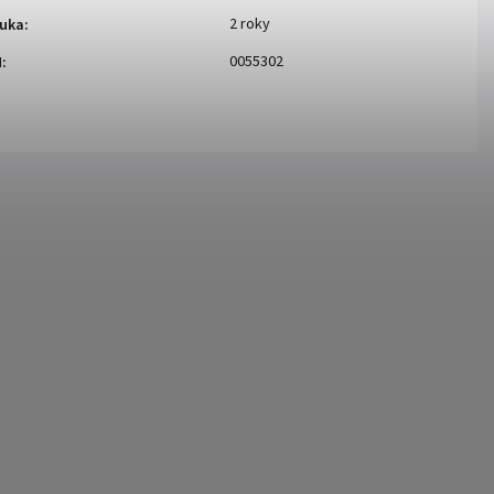
2 roky
uka
:
0055302
N
: