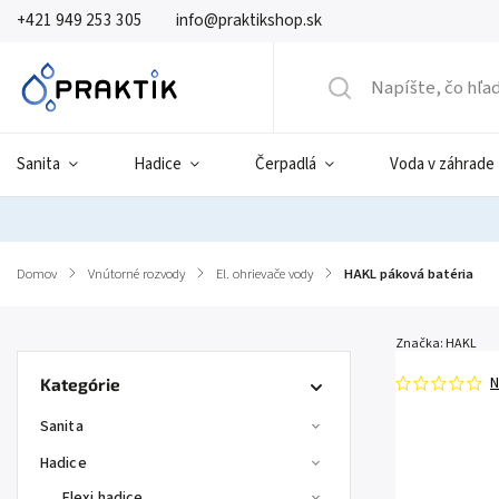
+421 949 253 305
info@praktikshop.sk
Sanita
Hadice
Čerpadlá
Voda v záhrade
Domov
/
Vnútorné rozvody
/
El. ohrievače vody
/
HAKL páková batéria
Značka:
HAKL
N
Kategórie
Sanita
Hadice
Flexi hadice