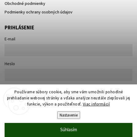
Obchodné podmienky
Podmienky ochrany osobných údajov
PRIHLÁSENIE
E-mail
Heslo
Nová registrácia
Používame súbory cookie, aby sme vám umožnili pohodlné
Prihlásiť sa
prehliadanie webovej stránky a vďaka analýze neustále zlepšovali jej
Zabudnuté heslo
funkcie, výkon a použiteľnosť.
Viac informácií
Nastavenie
Súhlasím