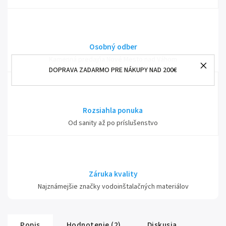
Osobný odber
Kamenná predajňa Nové Mesto nad Váhom
DOPRAVA ZADARMO PRE NÁKUPY NAD 200€
Rozsiahla ponuka
Od sanity až po príslušenstvo
Záruka kvality
Najznámejšie značky vodoinštalačných materiálov
Popis
Hodnotenie (2)
Diskusia