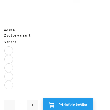
od
€14
Zvoľte variant
Variant
Pridať do košíka