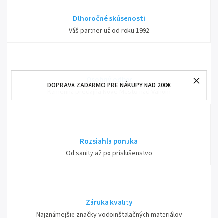
Dlhoročné skúsenosti
Váš partner už od roku 1992
Osobný odber
DOPRAVA ZADARMO PRE NÁKUPY NAD 200€
Kamenná predajňa Nové Mesto nad Váhom
Rozsiahla ponuka
Od sanity až po príslušenstvo
Záruka kvality
Najznámejšie značky vodoinštalačných materiálov