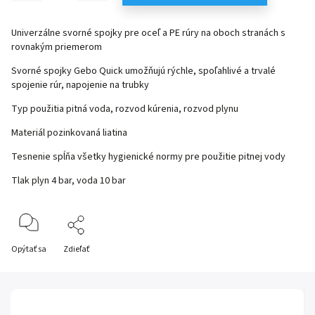
Univerzálne svorné spojky pre oceľ a PE rúry na oboch stranách s
rovnakým priemerom
Svorné spojky Gebo Quick umožňujú rýchle, spoľahlivé a trvalé
spojenie rúr, napojenie na trubky
Typ použitia pitná voda, rozvod kúrenia, rozvod plynu
Materiál pozinkovaná liatina
Tesnenie spĺňa všetky hygienické normy pre použitie pitnej vody
Tlak plyn 4 bar, voda 10 bar
Opýtať sa
Zdieľať