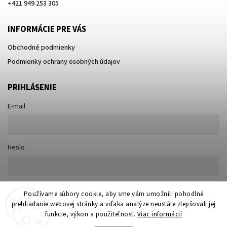
+421 949 253 305
INFORMÁCIE PRE VÁS
Obchodné podmienky
Podmienky ochrany osobných údajov
PRIHLÁSENIE
E-mail
Heslo
Nová registrácia
Používame súbory cookie, aby sme vám umožnili pohodlné
Prihlásiť sa
prehliadanie webovej stránky a vďaka analýze neustále zlepšovali jej
Zabudnuté heslo
funkcie, výkon a použiteľnosť.
Viac informácií