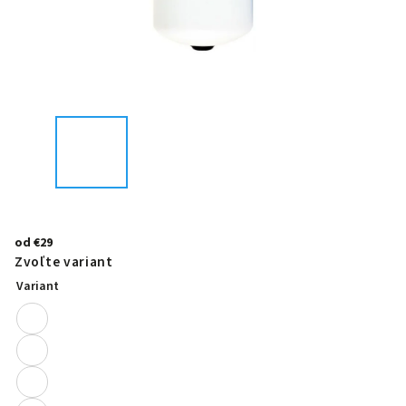
od
€29
Zvoľte variant
Variant