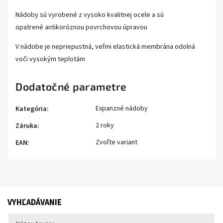
Nádoby sú vyrobené z vysoko kvalitnej ocele a sú
opatrené antikoróznou povrchovou úpravou
V nádobe je nepriepustná, veľmi elastická membrána odolná
voči vysokým teplotám
Dodatočné parametre
Expanzné nádoby
Kategória
:
2 roky
Záruka
:
Zvoľte variant
EAN
:
VYHĽADÁVANIE