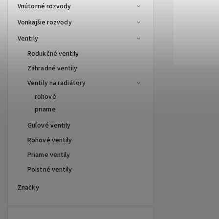
Vnútorné rozvody
Vonkajšie rozvody
Ventily
Redukčné ventily
Záhradné ventily
Ventily na radiátory
rohové
priame
Guľové ventily
Rohové ventily
Priame ventily
Poistné ventily
Značky