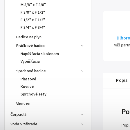
M 3/8" x F 3/8"
F 3/8" x F 1/2"
F 1/2" x F 1/2"
F 3/4" x F 3/4"
Hadice na plyn
Dlhoro
Váš part
Práčkové hadice
Napúšťacia s kolenom
Vypúšťacia
Sprchové hadice
Plastové
Popis
Kovové
Sprchové sety
Vlnovec
Po
Čerpadlá
Voda v záhrade
Popi