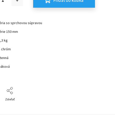
Pridať do košíka
éria so sprchovou súpravou
érie 150 mm
,3 kg
e chróm
tenná
páková
Zdieľať