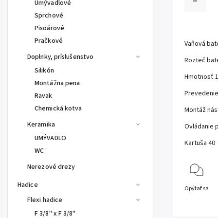
Umývadlové
Sprchové
Pisoárové
Pračkové
Vaňová bat
Doplnky, príslušenstvo
Rozteč bat
Silikón
Hmotnosť 1
Montážna pena
Prevedeni
Ravak
Chemická kotva
Montáž nás
Keramika
Ovládanie 
UMÝVADLO
Kartuša 40
WC
Nerezové drezy
Hadice
Opýtať sa
Flexi hadice
F 3/8" x F 3/8"