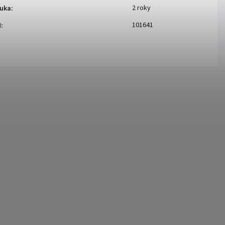
2 roky
uka
:
101641
N
: