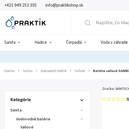
+421 949 253 305
info@praktikshop.sk
Sanita
Hadice
Čerpadlá
Voda v záhrade
Domov
/
Sanita
/
Vodovodné batérie
/
Vaňové
/
Batéria vaňová SAN8
Značka:
SANITEC
N
Kategórie
Sanita
Vodovodné batérie
Vaňové