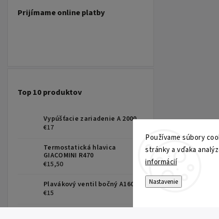
Prijímame online platby
Top 10 produktov
Vypúšťacie zariadenie A 2000
€17
Používame súbory cook
Termostatická hlavica
stránky a vďaka analýz
GIACOMINI R470
informácií
€15,50
Nastavenie
Plavákový ventil bočný A160
€15
Obehové čerpadlo 25-60-130