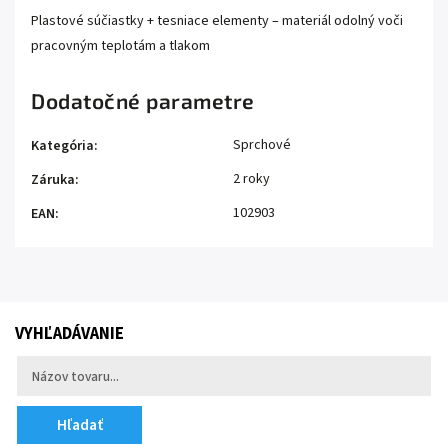
Plastové súčiastky + tesniace elementy – materiál odolný voči
pracovným teplotám a tlakom
Dodatočné parametre
Sprchové
Kategória
:
2 roky
Záruka
:
102903
EAN
:
VYHĽADÁVANIE
Hľadať